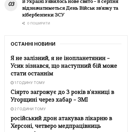
В Україні з'явилось нове свято – 8 серпня
відзначатиметься День Військ зв'язку та
кібербезпеки ЗСУ
0 ПОШИРИТИ
ОСТАННІ НОВИНИ
Я не залізний, я не інопланетянин –
Усик зізнався, що наступний бій може
стати останнім
1 ГОДИНУ ТОМУ
Сіярто загрожує до 3 років в'язниці в
Угорщині через хабар – ЗМІ
2 ГОДИНИ ТОМУ
російський дрон атакував лікарню в
Херсоні, четверо медпрацівниць