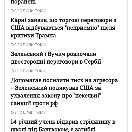
поранені
2 ГОДИНИ ТОМУ
Карні заявив, що торгові переговори з
США відбуваються "неприємно" після
критики Трампа
2 ГОДИНИ ТОМУ
Зеленський і Вучич розпочали
двосторонні переговори в Сербії
2 ГОДИНИ ТОМУ
Допомагає посилити тиск на агресора
– Зеленський подякував США за
ухвалення закону про "пекельні"
санкції проти рф
2 ГОДИНИ ТОМУ
14-річний учень відкрив стрілянину в
школі під Бангкоком, є загиблі