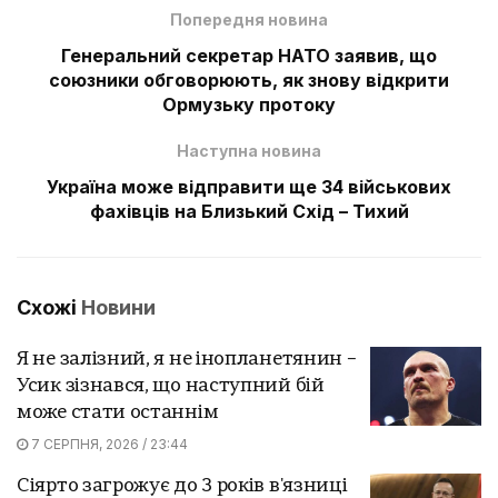
Попередня новина
Генеральний секретар НАТО заявив, що
союзники обговорюють, як знову відкрити
Ормузьку протоку
Наступна новина
Україна може відправити ще 34 військових
фахівців на Близький Схід – Тихий
Схожі
Новини
Я не залізний, я не інопланетянин –
Усик зізнався, що наступний бій
може стати останнім
7 СЕРПНЯ, 2026 / 23:44
Сіярто загрожує до 3 років в'язниці