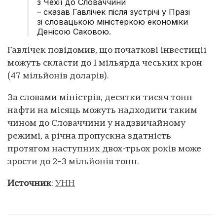
з Чехії до Словаччини
– сказав Гавлічек після зустрічі у Празі
зі словацькою міністеркою економіки
Денісою Саковою.
Гавлічек повідомив, що початкові інвестиції
можуть скласти до 1 мільярда чеських крон
(47 мільйонів доларів).
За словами міністрів, десятки тисяч тонн
нафти на місяць можуть надходити таким
чином до Словаччини у надзвичайному
режимі, а річна пропускна здатність
протягом наступних двох-трьох років може
зрости до 2–3 мільйонів тонн.
Источник
:
УНН