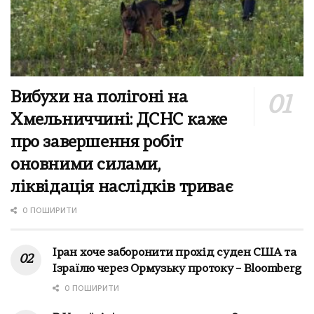
Вибухи на полігоні на
Хмельниччині: ДСНС каже
про завершення робіт
оновними силами,
ліквідація наслідків триває
0 ПОШИРИТИ
Іран хоче заборонити прохід суден США та
Ізраїлю через Ормузьку протоку – Bloomberg
0 ПОШИРИТИ