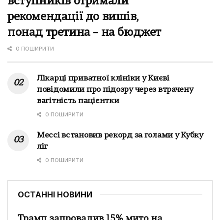
вступників отримали
рекомендації до вишів,
понад третина – на бюджет
0 ПОШИРИТИ
Лікарці приватної клініки у Києві
повідомили про підозру через втрачену
вагітність пацієнтки
0 ПОШИРИТИ
Мессі встановив рекорд за голами у Кубку
ліг
0 ПОШИРИТИ
ОСТАННІ НОВИНИ
Трамп запровадив 15% мито на