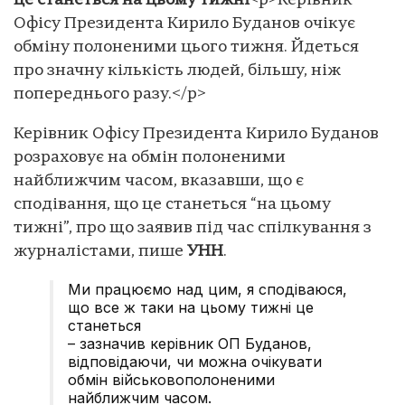
це станеться на цьому тижні
<p>Керівник
Офісу Президента Кирило Буданов очікує
обміну полоненими цього тижня. Йдеться
про значну кількість людей, більшу, ніж
попереднього разу.</p>
Керівник Офісу Президента Кирило Буданов
розраховує на обмін полоненими
найближчим часом, вказавши, що є
сподівання, що це станеться “на цьому
тижні”, про що заявив під час спілкування з
журналістами, пише
УНН
.
Ми працюємо над цим, я сподіваюся,
що все ж таки на цьому тижні це
станеться
– зазначив керівник ОП Буданов,
відповідаючи, чи можна очікувати
обмін військовополоненими
найближчим часом.