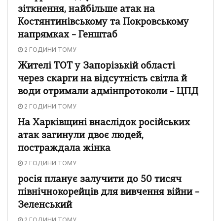
зіткнення, найбільше атак на
Костянтинівському та Покровському
напрямках – Генштаб
2 ГОДИНИ ТОМУ
Жителі ТОТ у Запорізькій області
через скарги на відсутність світла й
води отримали адмінпротоколи – ЦПД
2 ГОДИНИ ТОМУ
На Харківщині внаслідок російських
атак загинули двоє людей,
постраждала жінка
2 ГОДИНИ ТОМУ
росія планує залучити до 50 тисяч
північнокорейців для вивчення війни –
Зеленський
2 ГОДИНИ ТОМУ