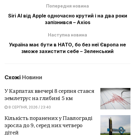
Попередня новина
Siri AI від Apple одночасно крутий і на два роки
запізнився – Axios
Наступна новина
Україна має бути в НАТО, бо без неї Європа не
зможе захистити себе – Зеленський
Схожі
Новини
У Карпатах ввечері 8 серпня стався
землетрус на глибині 5 км
8 СЕРПНЯ, 2026 / 23:40
Кількість поранених у Павлограді
зросла до 9, серед них четверо
дітей