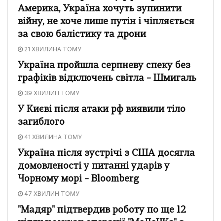
Америка, Україна хочуть зупинити
війну, не хоче лише путін і чіпляється
за свою балістику та дрони
21 ХВИЛИНА ТОМУ
Україна пройшла серпневу спеку без
графіків відключень світла – Шмигаль
39 ХВИЛИН ТОМУ
У Києві після атаки рф виявили тіло
загиблого
41 ХВИЛИНА ТОМУ
Україна після зустрічі з США досягла
домовленості у питанні ударів у
Чорному морі – Bloomberg
47 ХВИЛИН ТОМУ
"Мадяр" підтвердив роботу по ще 12