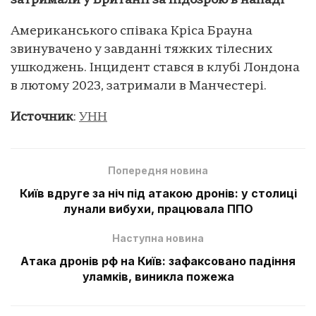
затримали у Британії за підозрою в нападі
Американського співака Кріса Брауна
звинувачено у завданні тяжких тілесних
ушкоджень. Інцидент стався в клубі Лондона
в лютому 2023, затримали в Манчестері.
Источник
:
УНН
Попередня новина
Київ вдруге за ніч під атакою дронів: у столиці
лунали вибухи, працювала ППО
Наступна новина
Атака дронів рф на Київ: зафаксовано падіння
уламків, виникла пожежа