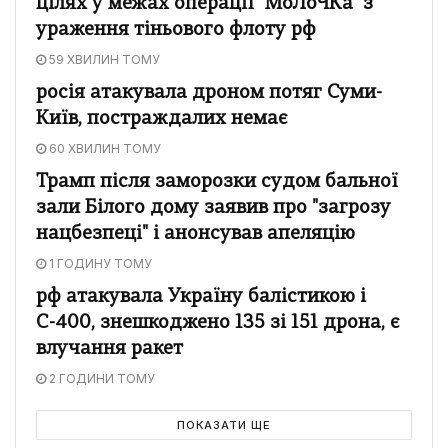
цілях у межах операції "МоЛоЧКа" з
ураження тіньового флоту рф
59 ХВИЛИН ТОМУ
росія атакувала дроном потяг Суми-
Київ, постраждалих немає
60 ХВИЛИН ТОМУ
Трамп після заморозки судом бальної
зали Білого дому заявив про "загрозу
нацбезпеці" і анонсував апеляцію
1 ГОДИНУ ТОМУ
рф атакувала Україну балістикою і
С-400, знешкоджено 135 зі 151 дрона, є
влучання ракет
2 ГОДИНИ ТОМУ
ПОКАЗАТИ ЩЕ