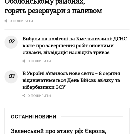
Оболонському районах,
горять резервуари з паливом
0 ПОШИРИТИ
Вибухи на полігоні на Хмельниччині: ДСНС
каже про завершення робіт оновними
силами, ліквідація наслідків триває
0 ПОШИРИТИ
В Україні з'явилось нове свято – 8 серпня
відзначатиметься День Військ зв'язку та
кібербезпеки ЗСУ
0 ПОШИРИТИ
ОСТАННІ НОВИНИ
Зеленський про атаку рф: Європа,