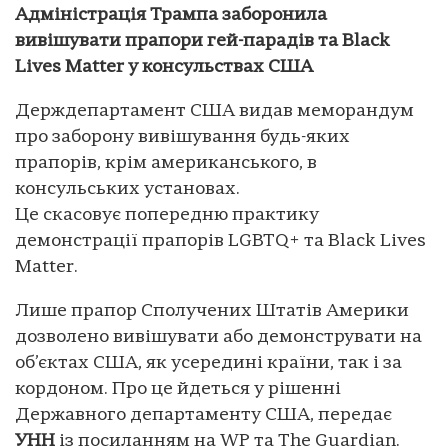
Адміністрація Трампа заборонила
вивішувати прапори гей-парадів та Black
Lives Matter у консульствах США
Держдепартамент США видав меморандум
про заборону вивішування будь-яких
прапорів, крім американського, в
консульських установах.
Це скасовує попередню практику
демонстрації прапорів LGBTQ+ та Black Lives
Matter.
Лише прапор Сполучених Штатів Америки
дозволено вивішувати або демонструвати на
об’єктах США, як усередині країни, так і за
кордоном. Про це йдеться у рішенні
Державного департаменту США, передає
УНН
із посиланням на WP та The Guardian.