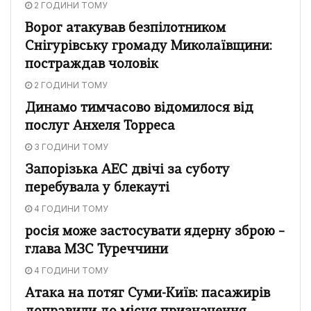
2 ГОДИНИ ТОМУ
Ворог атакував безпілотником
Снігурівську громаду Миколаївщини:
постраждав чоловік
2 ГОДИНИ ТОМУ
Динамо тимчасово відомилося від
послуг Анхеля Торреса
3 ГОДИНИ ТОМУ
Запорізька АЕС двічі за суботу
перебувала у блекауті
4 ГОДИНИ ТОМУ
росія може застосувати ядерну зброю –
глава МЗС Туреччини
4 ГОДИНИ ТОМУ
Атака на потяг Суми-Київ: пасажирів