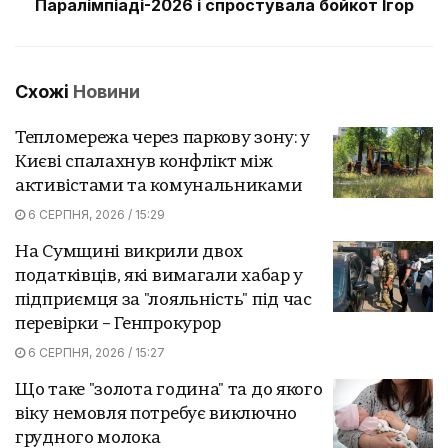
Паралімпіаді-2026 і спростувала бойкот Ігор
Схожі
Новини
Тепломережа через паркову зону: у
Києві спалахнув конфлікт між
активістами та комунальниками
6 СЕРПНЯ, 2026 / 15:29
На Сумщині викрили двох
податківців, які вимагали хабар у
підприємця за "лояльність" під час
перевірки – Генпрокурор
6 СЕРПНЯ, 2026 / 15:27
Що таке "золота година" та до якого
віку немовля потребує виключно
грудного молока