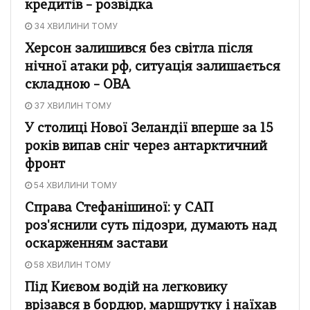
кредитів – розвідка
34 ХВИЛИНИ ТОМУ
Херсон залишився без світла після
нічної атаки рф, ситуація залишається
складною – ОВА
37 ХВИЛИН ТОМУ
У столиці Нової Зеландії вперше за 15
років випав сніг через антарктичний
фронт
54 ХВИЛИНИ ТОМУ
Справа Стефанішиної: у САП
роз'яснили суть підозри, думають над
оскарженням застави
58 ХВИЛИН ТОМУ
Під Києвом водій на легковику
врізався в бордюр, маршрутку і наїхав