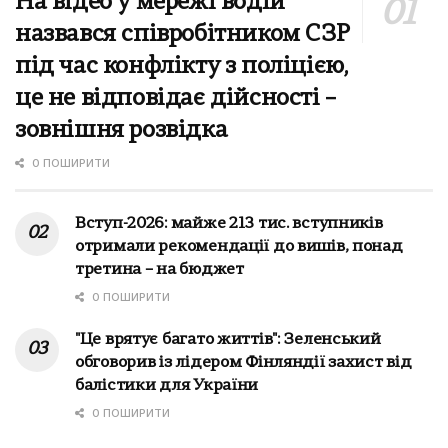
На відео у мережі водій
назвався співробітником СЗР
під час конфлікту з поліцією,
це не відповідає дійсності –
зовнішня розвідка
0 ПОШИРИТИ
Вступ-2026: майже 213 тис. вступників
отримали рекомендації до вишів, понад
третина – на бюджет
0 ПОШИРИТИ
"Це врятує багато життів": Зеленський
обговорив із лідером Фінляндії захист від
балістики для України
0 ПОШИРИТИ