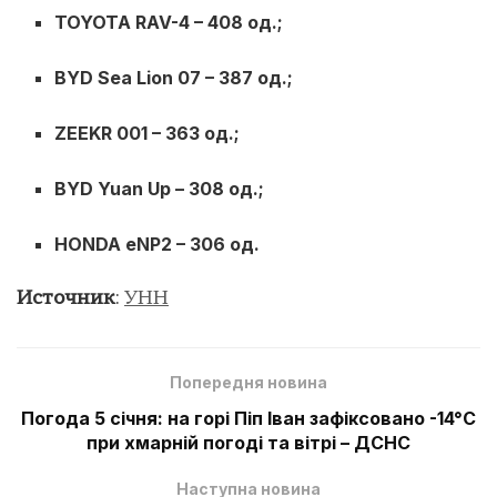
TOYOTA RAV-4 – 408 од.;
BYD Sea Lion 07 – 387 од.;
ZEEKR 001 – 363 од.;
BYD Yuan Up – 308 од.;
HONDA eNP2 – 306 од.
Источник
:
УНН
Попередня новина
Погода 5 січня: на горі Піп Іван зафіксовано -14°С
при хмарній погоді та вітрі – ДСНС
Наступна новина