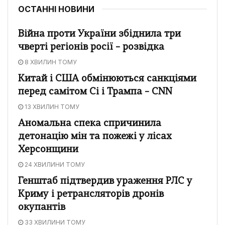
ОСТАННІ НОВИНИ
Війна проти України збіднила три
чверті регіонів росії – розвідка
8 ХВИЛИН ТОМУ
Китай і США обмінюються санкціями
перед самітом Сі і Трампа – CNN
13 ХВИЛИН ТОМУ
Аномальна спека спричинила
детонацію мін та пожежі у лісах
Херсонщини
24 ХВИЛИНИ ТОМУ
Генштаб підтвердив ураження РЛС у
Криму і ретрансляторів дронів
окупантів
33 ХВИЛИНИ ТОМУ