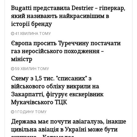
Bugatti представила Destrier – гіперкар,
який називають найкрасивішим в
історії бренду
41 ХВИЛИНА ТОМУ
Європа просить Туреччину постачати
газ неросійського походження –
міністр
59 ХВИЛИН ТОМУ
Схему з 1,5 тис. "списаних" з
військового обліку викрили на
Закарпатті, фігурує екскерівник
Мукачівського ТЦК
1 ГОДИНУ ТОМУ
Держава має почути авіагалузь, інакше
цивільна авіація в Україні може бути