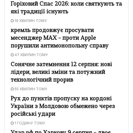
Горіховий Спас 2026: коли святкують та
які традиції існують
19 ХВИЛИН ТОМУ
кремль продовжує просувати
месенджер MAX – проти Apple
порушили антимонопольну справу
47 ХВИЛИН ТОМУ
Сонячне затемнення 12 серпня: нові
лідери, великі зміни та потужний
технологічний прорив
55 ХВИЛИН ТОМУ
Рух до пунктів пропуску на кордоні
України з Молдовою обмежено через
російські удари
1 ГОДИНУ ТОМУ