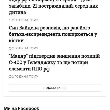
Удар рф по Харкову 9 серпня – двоє
загиблих, 21 постраждалий, серед них
дитина
2 ГОДИНИ ТОМУ
Син Байдена розповів, що рак його
батька-експрезидента поширюється у
кістки
2 ГОДИНИ ТОМУ
“Мадяр” підтвердив знищення позицій
С-400 у Геленджику та ще чотири
елементи ППО рф
2 ГОДИНИ ТОМУ
ПОКАЗАТИ ЩЕ
Ми на Facebook