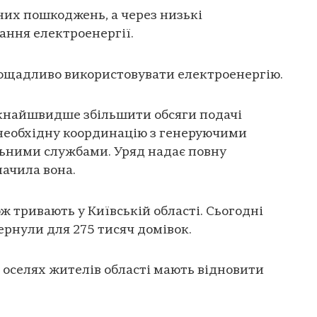
них пошкоджень, а через низькі
ання електроенергії.
 ощадливо використовувати електроенергію.
якнайшвидше збільшити обсяги подачі
 необхідну координацію з генеруючими
льними службами. Уряд надає повну
начила вона.
ж тривають у Київській області. Сьогодні
рнули для 275 тисяч домівок.
в оселях жителів області мають відновити