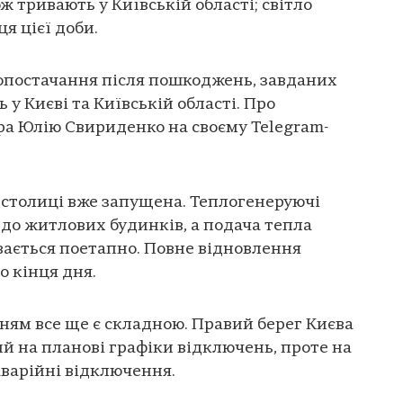
 тривають у Київській області; світло
я цієї доби.
гопостачання після пошкоджень, завданих
 у Києві та Київській області. Про
тра Юлію Свириденко на своєму Telegram-
 столиці вже запущена. Теплогенеруючі
 до житлових будинків, а подача тепла
увається поетапно. Повне відновлення
о кінця дня.
ням все ще є складною. Правий берег Києва
 на планові графіки відключень, проте на
аварійні відключення.