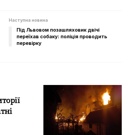
Наступна новина
Під Львовом позашляховик двічі
переїхав собаку: поліція проводить
перевірку
торії
тні