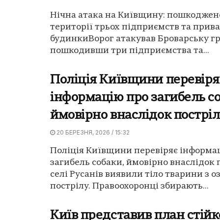
Нічна атака на Київщину: пошкоджено
території трьох підприємств та прива
будинкиВорог атакував Броварську г
пошкодивши три підприємства та...
Поліція Київщини перевіря
інформацію про загибель со
ймовірно внаслідок пострі
20 БЕРЕЗНЯ, 2026 / 15:32
Поліція Київщини перевіряє інформа
загибель собаки, ймовірно внаслідок 
селі Русанів виявили тіло тварини з 
пострілу. Правоохоронці збирають...
Київ представив план стійко