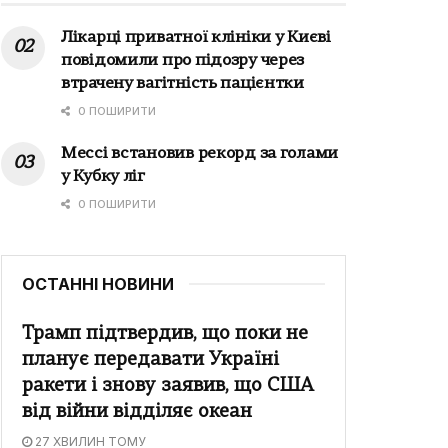
Лікарці приватної клініки у Києві
повідомили про підозру через
втрачену вагітність пацієнтки
0 ПОШИРИТИ
Мессі встановив рекорд за голами
у Кубку ліг
0 ПОШИРИТИ
ОСТАННІ НОВИНИ
Трамп підтвердив, що поки не
планує передавати Україні
ракети і знову заявив, що США
від війни відділяє океан
27 ХВИЛИН ТОМУ