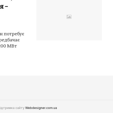
я –
ін потребує
редбачає
200 МВт
 Підтримка сайту
Webdesigner.com.ua