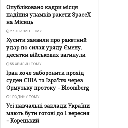
Опубліковано кадри місця
падіння уламків ракети SpaceX
на Місяць
27 ХВИЛИН ТОМУ
Хусити заявили про ракетний
удар по силах уряду Ємену,
десятки військових загинули
55 ХВИЛИН ТОМУ
Іран хоче заборонити прохід
суден США та Ізраїлю через
Ормузьку протоку – Bloomberg
1 ГОДИНУ ТОМУ
Усі навчальні заклади України
мають бути готові до 1 вересня
– Корецький