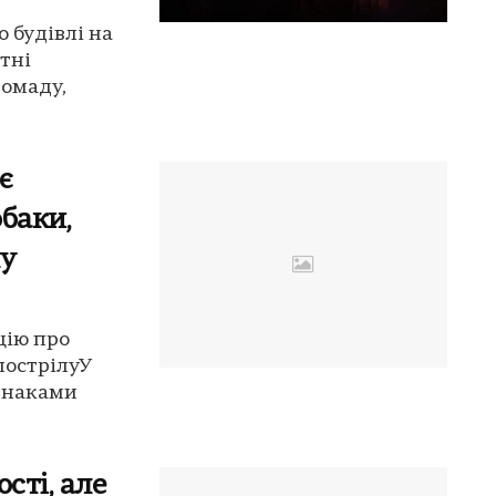
 будівлі на
тні
ромаду,
є
баки,
лу
цію про
пострілуУ
ознаками
сті, але