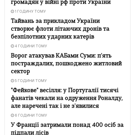
громадян у війні рф проти України
1 ГОДИНУ ТОМУ
Тайвань за прикладом України
створює флоти літаючих дронів та
безпілотних ударних катерів
4 ГОДИНИ ТОМУ
Ворог атакував КАБами Суми: п'ять
постраждалих, пошкоджено житловий
сектор
5 ГОДИНИ ТОМУ
"Фейкове" весілля: у Португалії тисячі
фанатів чекали на одруження Роналду,
але наречені так і не з'явилися
6 ГОДИНИ ТОМУ
У Франції затримали понад 400 осіб за
підпали лісів