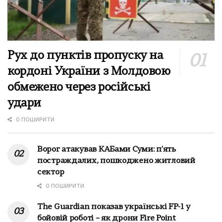
Рух до пунктів пропуску на
кордоні України з Молдовою
обмежено через російські
удари
0 ПОШИРИТИ
Ворог атакував КАБами Суми: п'ять
постраждалих, пошкоджено житловий
сектор
0 ПОШИРИТИ
The Guardian показав українські FP-1 у
бойовій роботі – як дрони Fire Point