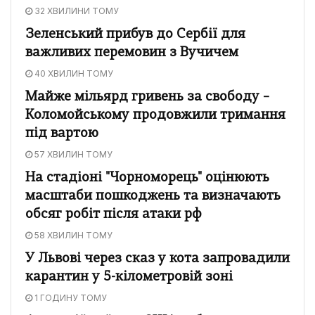
32 ХВИЛИНИ ТОМУ
Зеленський прибув до Сербії для
важливих перемовин з Вучичем
40 ХВИЛИН ТОМУ
Майже мільярд гривень за свободу –
Коломойському продовжили тримання
під вартою
57 ХВИЛИН ТОМУ
На стадіоні "Чорноморець" оцінюють
масштаби пошкоджень та визначають
обсяг робіт після атаки рф
58 ХВИЛИН ТОМУ
У Львові через сказ у кота запровадили
карантин у 5-кілометровій зоні
1 ГОДИНУ ТОМУ