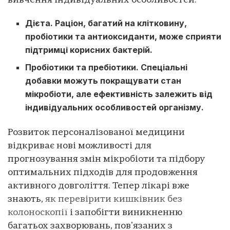
вивчення індивідуальних особливостей.
Дієта
. Раціон, багатий на клітковину,
пробіотики та антиоксиданти, може сприяти
підтримці корисних бактерій.
Пробіотики та пребіотики.
Спеціальні
добавки можуть покращувати стан
мікробіоти, але ефективність залежить від
індивідуальних особливостей організму.
Розвиток персоналізованої медицини
відкриває нові можливості для
прогнозування змін мікробіоти та підбору
оптимальних підходів для продовження
активного довголіття. Тепер лікарі вже
знають,
як перевірити кишківник без
колоноскопії
і запобігти виникненню
багатьох захворювань, повʼязаних з