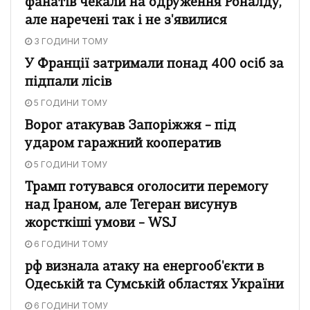
фанатів чекали на одруження Роналду,
але наречені так і не з'явилися
3 ГОДИНИ ТОМУ
У Франції затримали понад 400 осіб за
підпали лісів
5 ГОДИНИ ТОМУ
Ворог атакував Запоріжжя – під
ударом гаражний кооператив
5 ГОДИНИ ТОМУ
Трамп готувався оголосити перемогу
над Іраном, але Тегеран висунув
жорсткіші умови – WSJ
6 ГОДИНИ ТОМУ
рф визнала атаку на енергооб'єкти в
Одеській та Сумській областях України
6 ГОДИНИ ТОМУ