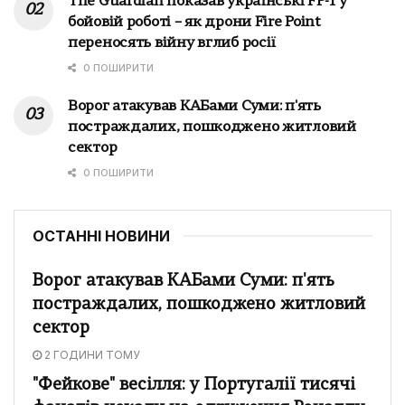
The Guardian показав українські FP-1 у
бойовій роботі – як дрони Fire Point
переносять війну вглиб росії
0 ПОШИРИТИ
Ворог атакував КАБами Суми: п'ять
постраждалих, пошкоджено житловий
сектор
0 ПОШИРИТИ
ОСТАННІ НОВИНИ
Ворог атакував КАБами Суми: п'ять
постраждалих, пошкоджено житловий
сектор
2 ГОДИНИ ТОМУ
"Фейкове" весілля: у Португалії тисячі