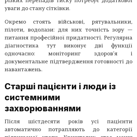
різких перепадів тиску потребує додаткової
уваги до стану сітківки.
Окремо стоять військові, рятувальники,
пілоти, водолази: для них точність зору —
питання професійної придатності. Регулярна
діагностика тут виконує дві функції
одночасно: моніторинг здоров’я і
документальне підтвердження готовності до
навантажень.
Старші пацієнти і люди із
системними
захворюваннями
Після шістдесяти років усі пацієнти
автоматично потрапляють до категорії