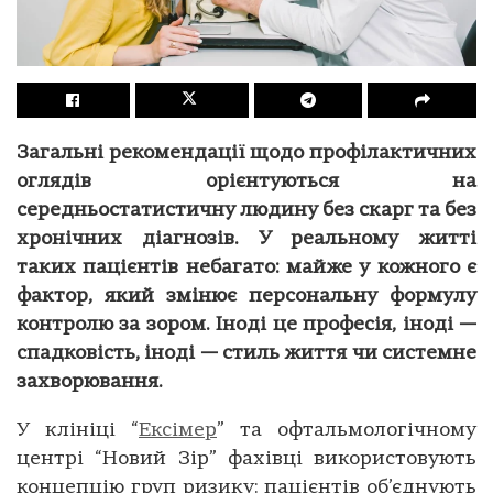
Загальні рекомендації щодо профілактичних
оглядів орієнтуються на
середньостатистичну людину без скарг та без
хронічних діагнозів. У реальному житті
таких пацієнтів небагато: майже у кожного є
фактор, який змінює персональну формулу
контролю за зором. Іноді це професія, іноді —
спадковість, іноді — стиль життя чи системне
захворювання.
У клініці “
Ексімер
” та офтальмологічному
центрі “Новий Зір” фахівці використовують
концепцію груп ризику: пацієнтів об’єднують