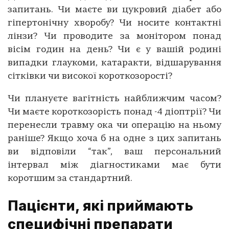
запитань. Чи маєте ви цукровий діабет або
гіпертонічну хворобу? Чи носите контактні
лінзи? Чи проводите за монітором понад
вісім годин на день? Чи є у вашій родині
випадки глаукоми, катаракти, відшарування
сітківки чи високої короткозорості?
Чи плануєте вагітність найближчим часом?
Чи маєте короткозорість понад -4 діоптрії? Чи
перенесли травму ока чи операцію на ньому
раніше? Якщо хоча б на одне з цих запитань
ви відповіли “так”, ваш персональний
інтервал між діагностиками має бути
коротшим за стандартний.
Пацієнти, які приймають
специфічні препарати