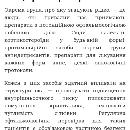
Окрема група, про яку згадують рідко, — це
люди, які тривалий час приймають
препарати з потенційною офтальмологічною
побічною дією. Сюди належать
кортикостероїди у будь-якій формі,
протималярійні засоби, окремі групи
антидепресантів, препарати для лікування
важких форм акне, деякі онкологічні
протоколи.
Кожен з цих засобів здатний впливати на
структури ока — провокувати підвищення
внутрішньоочного тиску, прискорювати
помутніння кришталика, змінювати
чутливість сітківки. Регулярна
офтальмологічна перевірка для таких
пацієнтів є обов’язковою частиною безпеки