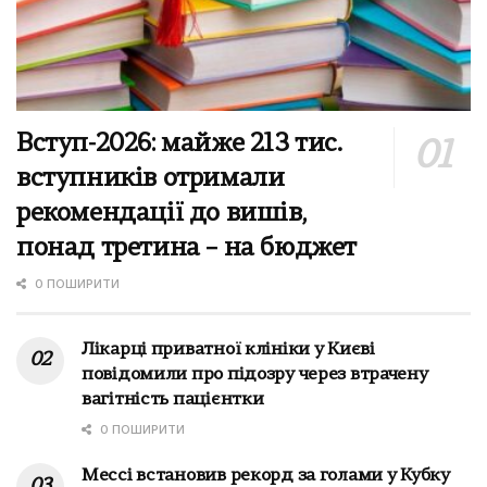
Вступ-2026: майже 213 тис.
вступників отримали
рекомендації до вишів,
понад третина – на бюджет
0 ПОШИРИТИ
Лікарці приватної клініки у Києві
повідомили про підозру через втрачену
вагітність пацієнтки
0 ПОШИРИТИ
Мессі встановив рекорд за голами у Кубку