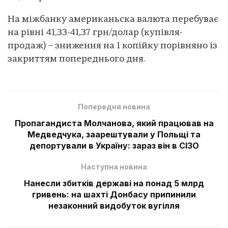
На міжбанку американьска валюта перебуває
на рівні 41,33-41,37 грн/долар (купівля-
продаж) – зниження на 1 копійку порівняно із
закриттям попереднього дня.
Попередня новина
Пропагандиста Молчанова, який працював на
Медведчука, заарештували у Польщі та
депортували в Україну: зараз він в СІЗО
Наступна новина
Нанесли збитків державі на понад 5 млрд
гривень: на шахті Донбасу припинили
незаконний видобуток вугілля