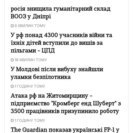
росія знищила гуманітарний склад
ВООЗ у Дніпрі
9 ХВИЛИН ТОМУ
У рф понад 4300 учасників війни та
їхніх дітей вступили до вишів за
пільгами – ЦПД
18 ХВИЛИН ТОМУ
У Молдові після вибуху знайшли
уламки безпілотника
1 ГОДИНУ ТОМУ
Атака рф на Житомирщину –
підприємство "Кромберг енд Шуберт" з
3500 працівників призупинило роботу
1 ГОДИНУ ТОМУ
The Guardian показав українські FP-1 у