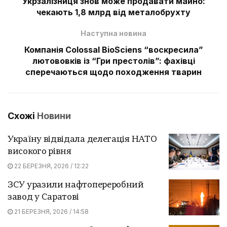
Укрзалізниця знов може продавати майно:
чекають 1,8 млрд від металобрухту
Наступна новина
Компанія Colossal BioSciens “воскресила”
лютововків із “Гри престолів”: фахівці
сперечаються щодо походження тварин
Схожі
Новини
Україну відвідала делегація НАТО
високого рівня
22 БЕРЕЗНЯ, 2026 / 12:22
ЗСУ уразили нафтопереробний
завод у Саратові
21 БЕРЕЗНЯ, 2026 / 14:58