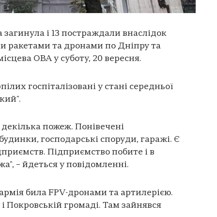
агинула і 13 постраждали внаслідок
и ракетами та дронами по Дніпру та
ісцева ОВА у суботу, 20 вересня.
пілих госпіталізовані у стані середньої
кий".
 декілька пожеж. Понівечені
будинки, господарські споруди, гаражі. Є
дприємств. Підприємство побите і в
а", – йдеться у повідомленні.
армія била FPV-дронами та артилерією.
 і Покровській громаді. Там зайнявся