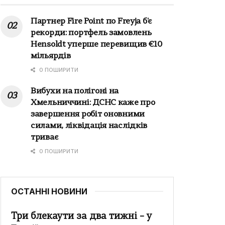
Партнер Fire Point по Freyja б'є
рекорди: портфель замовлень
Hensoldt уперше перевищив €10
мільярдів
0 ПОШИРИТИ
Вибухи на полігоні на
Хмельниччині: ДСНС каже про
завершення робіт оновними
силами, ліквідація наслідків
триває
0 ПОШИРИТИ
ОСТАННІ НОВИНИ
Три блекаути за два тижні – у