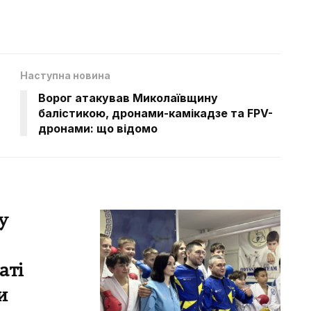
Наступна новина
Ворог атакував Миколаївщину
балістикою, дронами-камікадзе та FPV-
дронами: що відомо
у
аті
и