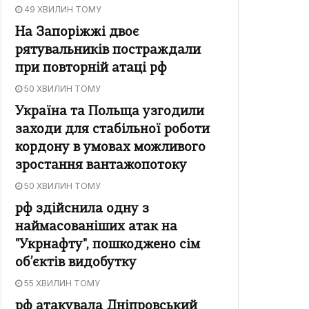
49 ХВИЛИН ТОМУ
На Запоріжжі двоє
рятувальників постраждали
при повторній атаці рф
50 ХВИЛИН ТОМУ
Україна та Польща узгодили
заходи для стабільної роботи
кордону в умовах можливого
зростання вантажопотоку
50 ХВИЛИН ТОМУ
рф здійснила одну з
наймасованіших атак на
"Укрнафту", пошкоджено сім
об’єктів видобутку
55 ХВИЛИН ТОМУ
рф атакувала Дніпровський