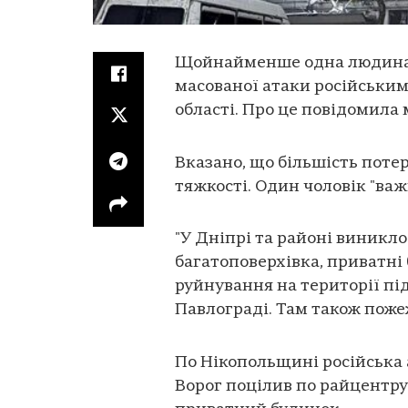
Щойнайменше одна людина з
масованої атаки російським
області. Про це повідомила м
Вказано, що більшість потер
тяжкості. Один чоловік "важ
"У Дніпрі та районі виникло
багатоповерхівка, приватні 
руйнування на території пі
Павлограді. Там також пожеж
По Нікопольщині російська 
Ворог поцілив по райцентру