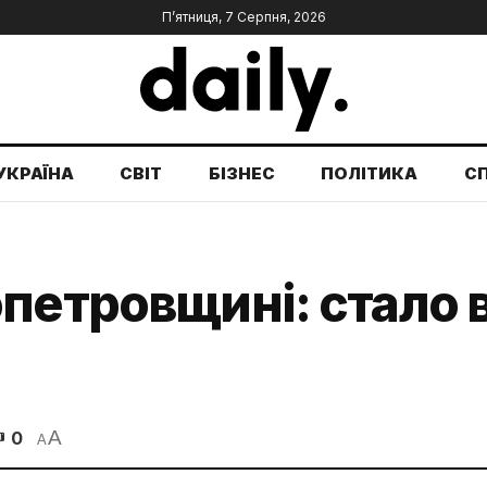
П’ятниця, 7 Серпня, 2026
УКРАЇНА
СВІТ
БІЗНЕС
ПОЛІТИКА
С
петровщині: стало 
A
0
A