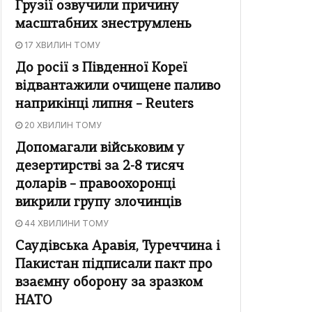
Грузії озвучили причину
масштабних знеструмлень
17 ХВИЛИН ТОМУ
До росії з Південної Кореї
відвантажили очищене паливо
наприкінці липня – Reuters
20 ХВИЛИН ТОМУ
Допомагали військовим у
дезертирстві за 2-8 тисяч
доларів – правоохоронці
викрили групу злочинців
44 ХВИЛИНИ ТОМУ
Саудівська Аравія, Туреччина і
Пакистан підписали пакт про
взаємну оборону за зразком
НАТО