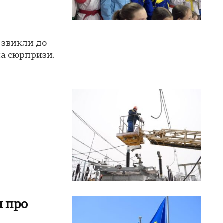
 звикли до
на сюрпризи.
и про