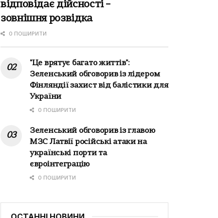
відповідає дійсності –
зовнішня розвідка
0 ПОШИРИТИ
"Це врятує багато життів":
Зеленський обговорив із лідером
Фінляндії захист від балістики для
України
0 ПОШИРИТИ
Зеленський обговорив із главою
МЗС Латвії російські атаки на
українські порти та
євроінтеграцію
0 ПОШИРИТИ
ОСТАННІ НОВИНИ