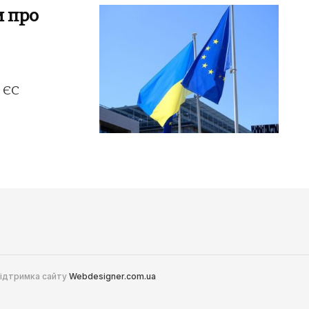
и про
 ЄС
 Підтримка сайту
Webdesigner.com.ua