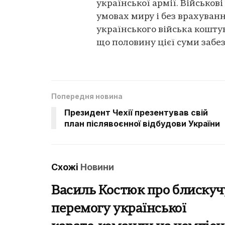
української армії. Військов
умовах миру і без врахуван
українського війська коштув
що половину цієї суми забез
Попередня новина
Президент Чехії презентував свій
план післявоєнної відбудови України
Схожі
Новини
Василь Костюк про блискуч
перемогу української