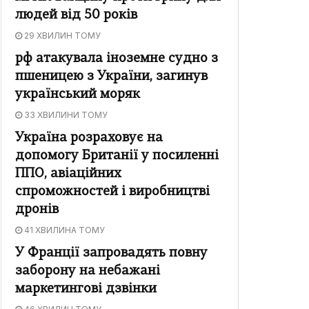
людей від 50 років
29 ХВИЛИН ТОМУ
рф атакувала іноземне судно з
пшеницею з України, загинув
український моряк
33 ХВИЛИНИ ТОМУ
Україна розраховує на
допомогу Британії у посиленні
ППО, авіаційних
спроможностей і виробництві
дронів
41 ХВИЛИНА ТОМУ
У Франції запровадять повну
заборону на небажані
маркетингові дзвінки