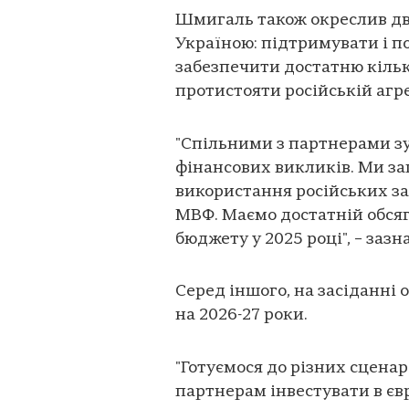
Шмигаль також окреслив два
Україною: підтримувати і п
забезпечити достатню кільк
протистояти російській агр
"Спільними з партнерами з
фінансових викликів. Ми з
використання російських з
МВФ. Маємо достатній обсяг
бюджету у 2025 році", – заз
Серед іншого, на засіданні
на 2026-27 роки.
"Готуємося до різних сцен
партнерам інвестувати в єв