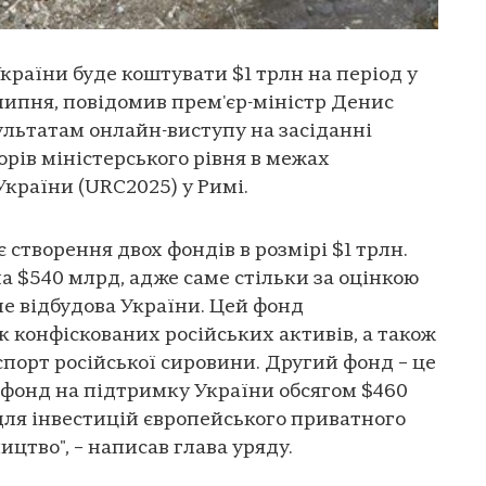
країни буде коштувати $1 трлн на період у
0 липня, повідомив прем'єр-міністр Денис
льтатам онлайн-виступу на засіданні
рів міністерського рівня в межах
України (URC2025) у Римі.
створення двох фондів в розмірі $1 трлн.
а $540 млрд, адже саме стільки за оцінкою
е відбудова України. Цей фонд
 конфіскованих російських активів, а також
спорт російської сировини. Другий фонд – це
фонд на підтримку України обсягом $460
ля інвестицій європейського приватного
ицтво", – написав глава уряду.