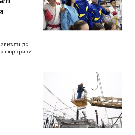
аті
и
 звикли до
на сюрпризи.