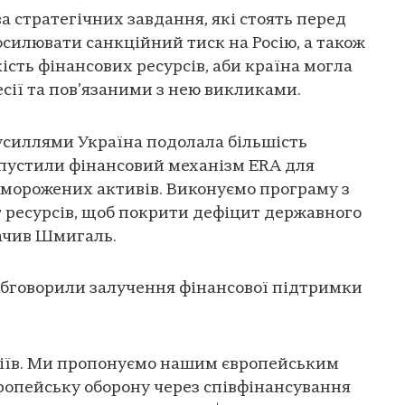
 стратегічних завдання, які стоять перед
осилювати санкційний тиск на Росію, а також
ість фінансових ресурсів, аби країна могла
есії та пов’язаними з нею викликами.
усиллями Україна подолала більшість
апустили фінансовий механізм ERA для
аморожених активів. Виконуємо програму з
 ресурсів, щоб покрити дефіцит державного
начив Шмигаль.
 обговорили залучення фінансової підтримки
аріїв. Ми пропонуємо нашим європейським
ропейську оборону через співфінансування