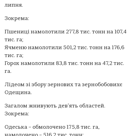
липня.
Зокрема:
Пшениці намолотили 277,8 тис. тонн на 107,4
тис. га;
Ячменю намолотили 501,2 тис. тонн на 176,6
тис. га;
Горох намолотили 83,8 тис. тонн на 47,2 тис.
га.
Лідеом зі збору зернових та зернобобовихє
Одещина.
Загалом жнивують дев’ять областей.
Зокрема:
Одеська – обмолочено 175,8 тис. га,
намолочено – 516,2 тис. тонн;