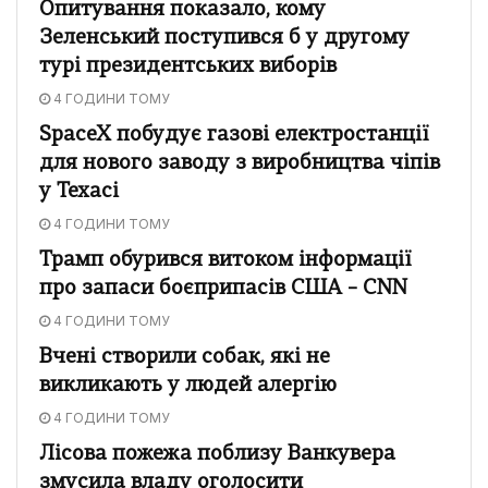
Опитування показало, кому
Зеленський поступився б у другому
турі президентських виборів
4 ГОДИНИ ТОМУ
SpaceX побудує газові електростанції
для нового заводу з виробництва чіпів
у Техасі
4 ГОДИНИ ТОМУ
Трамп обурився витоком інформації
про запаси боєприпасів США – CNN
4 ГОДИНИ ТОМУ
Вчені створили собак, які не
викликають у людей алергію
4 ГОДИНИ ТОМУ
Лісова пожежа поблизу Ванкувера
змусила владу оголосити