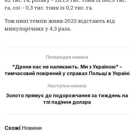
82 тис. га, ріпаку – 285,9 тис. тонн із 186,9 тис.
га, сої – 0,3 тис. тонн із 0,2 тис. га.
Тож нині темпи жнив-2025 відстають від
минулорічних у 4,3 раза.
Попередня новина
"Дрони нас не налякають. Ми з Україною" –
тимчасовий повірений у справах Польщі в Україні
Наступна новина
Золото прямує до подорожчання за тиждень на
тлі падіння долара
Схожі
Новини