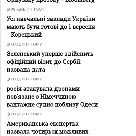
Ормузьку протоку – Bloomberg
38 ХВИЛИН ТОМУ
Усі навчальні заклади України
мають бути готові до 1 вересня
– Корецький
1 ГОДИНУ ТОМУ
Зеленський уперше здійснить
офіційний візит до Сербії:
названа дата
1 ГОДИНУ ТОМУ
росія атакувала дронами
пов’язане з Німеччиною
вантажне судно поблизу Одеси
1 ГОДИНУ ТОМУ
Американська експертка
назвала чотирьох можливих