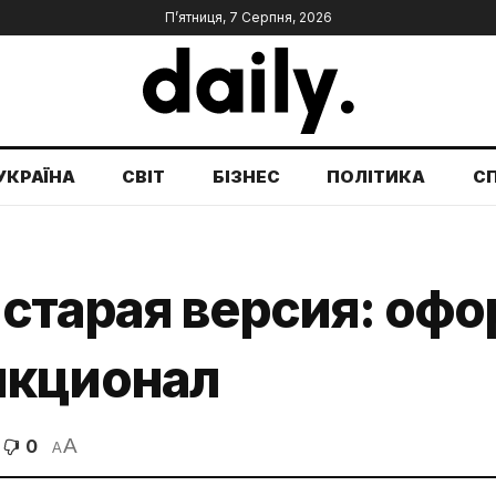
П’ятниця, 7 Серпня, 2026
УКРАЇНА
СВІТ
БІЗНЕС
ПОЛІТИКА
С
 старая версия: оф
нкционал
A
0
A