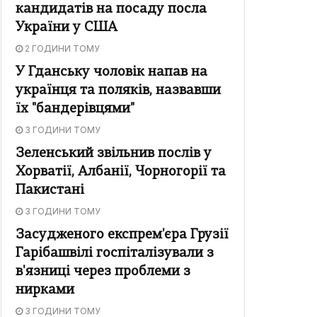
кандидатів на посаду посла
України у США
2 ГОДИНИ ТОМУ
У Гданську чоловік напав на
українця та поляків, назвавши
їх "бандерівцями"
3 ГОДИНИ ТОМУ
Зеленський звільнив послів у
Хорватії, Албанії, Чорногорії та
Пакистані
3 ГОДИНИ ТОМУ
Засудженого експрем'єра Грузії
Гарібашвілі госпіталізували з
в'язниці через проблеми з
нирками
3 ГОДИНИ ТОМУ