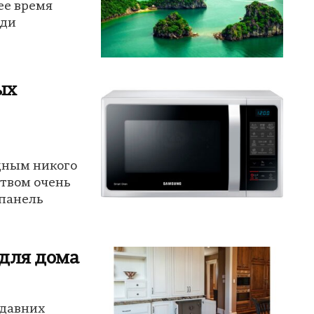
ее время
еди
ых
дным никого
ством очень
 панель
 для дома
 давних