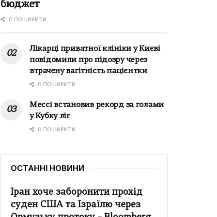
бюджет
0 ПОШИРИТИ
Лікарці приватної клініки у Києві
повідомили про підозру через
втрачену вагітність пацієнтки
0 ПОШИРИТИ
Мессі встановив рекорд за голами
у Кубку ліг
0 ПОШИРИТИ
ОСТАННІ НОВИНИ
Іран хоче заборонити прохід
суден США та Ізраїлю через