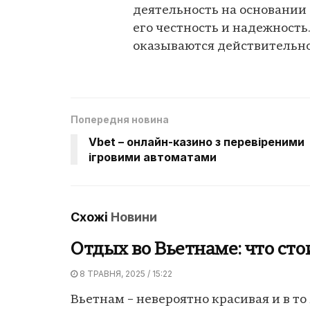
деятельность на основании
его честность и надежность.
оказываются действительн
Попередня новина
Vbet – онлайн-казино з перевіреними
ігровими автоматами
Схожі
Новини
Отдых во Вьетнаме: что сто
8 ТРАВНЯ, 2025 / 15:22
Вьетнам ­­­­­­– невероятно красивая и в т