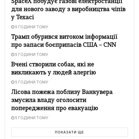
SpaceX побудує газові електростанції
для нового заводу з виробництва чіпів
у Техасі
5 ГОДИНИ ТОМУ
Трамп обурився витоком інформації
про запаси боєприпасів США – CNN
5 ГОДИНИ ТОМУ
Вчені створили собак, які не
викликають у людей алергію
5 ГОДИНИ ТОМУ
Лісова пожежа поблизу Ванкувера
змусила владу оголосити
попередження про евакуацію
5 ГОДИНИ ТОМУ
ПОКАЗАТИ ЩЕ