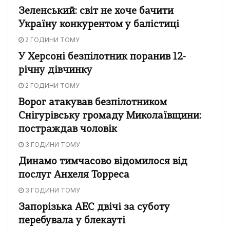
Зеленський: світ не хоче бачити
Україну конкурентом у балістиці
2 ГОДИНИ ТОМУ
У Херсоні безпілотник поранив 12-
річну дівчинку
2 ГОДИНИ ТОМУ
Ворог атакував безпілотником
Снігурівську громаду Миколаївщини:
постраждав чоловік
3 ГОДИНИ ТОМУ
Динамо тимчасово відомилося від
послуг Анхеля Торреса
3 ГОДИНИ ТОМУ
Запорізька АЕС двічі за суботу
перебувала у блекауті