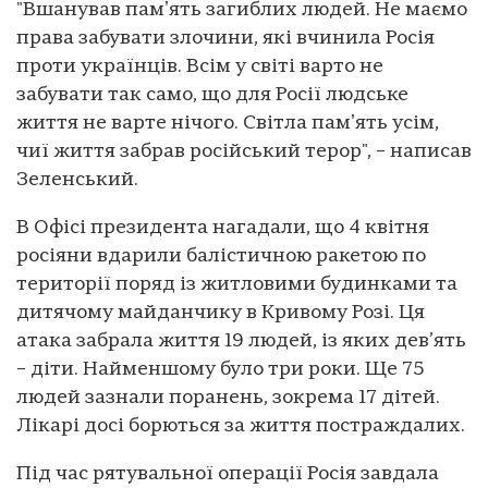
"Вшанував памʼять загиблих людей. Не маємо
права забувати злочини, які вчинила Росія
проти українців. Всім у світі варто не
забувати так само, що для Росії людське
життя не варте нічого. Світла памʼять усім,
чиї життя забрав російський терор", – написав
Зеленський.
В Офісі президента нагадали, що 4 квітня
росіяни вдарили балістичною ракетою по
території поряд із житловими будинками та
дитячому майданчику в Кривому Розі. Ця
атака забрала життя 19 людей, із яких дев’ять
– діти. Найменшому було три роки. Ще 75
людей зазнали поранень, зокрема 17 дітей.
Лікарі досі борються за життя постраждалих.
Під час рятувальної операції Росія завдала