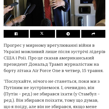
Прогрес у мирному врегулюванні війни в
Україні можливий лише після зустрічі лідерів
США і Роії. Про це сказав американський
президент Дональд Трамп журналістам на
борту літака Air Force One в четвер, 15 травня.
"Послухайте, нічого не станеться, поки ми з
Путіним не зустрінемося. І, очевидно, він
(Путін – ред.) не збирався їхати (у Стамбул –
ред.). Він збирався поїхати, тому що думав,
що я поїду, але він не збирався, якщо мене