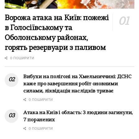
Ворожа атака на Київ: пожежі
в Голосіївському та
Оболонському районах,
горять резервуари з паливом
0 ПОШИРИТИ
Вибухи на полігоні на Хмельниччині: ДСНС
каже про завершення робіт оновними
силами, ліквідація наслідків триває
0 ПОШИРИТИ
Атака на Київ і область: 3 людини загинули,
7 поранених
0 ПОШИРИТИ