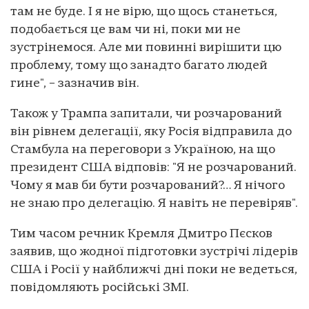
там не буде. І я не вірю, що щось станеться,
подобається це вам чи ні, поки ми не
зустрінемося. Але ми повинні вирішити цю
проблему, тому що занадто багато людей
гине", – зазначив він.
Також у Трампа запитали, чи розчарований
він рівнем делегації, яку Росія відправила до
Стамбула на переговори з Україною, на що
президент США відповів: "Я не розчарований.
Чому я мав би бути розчарований?… Я нічого
не знаю про делегацію. Я навіть не перевіряв".
Тим часом речник Кремля Дмитро Пєсков
заявив, що жодної підготовки зустрічі лідерів
США і Росії у найближчі дні поки не ведеться,
повідомляють російські ЗМІ.