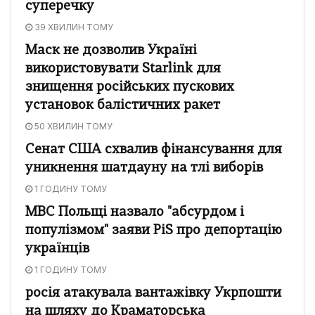
суперечку
39 ХВИЛИН ТОМУ
Маск не дозволив Україні
використовувати Starlink для
знищення російських пускових
установок балістичних ракет
50 ХВИЛИН ТОМУ
Сенат США схвалив фінансування для
уникнення шатдауну на тлі виборів
1 ГОДИНУ ТОМУ
МВС Польщі назвало "абсурдом і
популізмом" заяви PiS про депортацію
українців
1 ГОДИНУ ТОМУ
росія атакувала вантажівку Укрпошти
на шляху до Краматорська