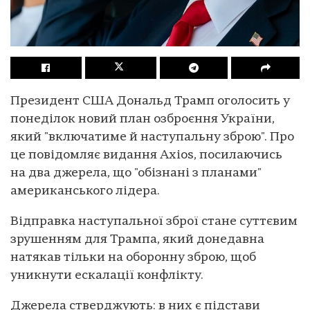
Президент США Дональд Трамп оголосить у
понеділок новий план озброєння України,
який "включатиме й наступальну зброю". Про
це повідомляє видання Axios, посилаючись
на два джерела, що "обізнані з планами"
американського лідера.
Відправка наступальної зброї стане суттєвим
зрушенням для Трампа, який донедавна
натякав тільки на оборонну зброю, щоб
уникнути ескалації конфлікту.
Джерела стверджують: в них є підстави