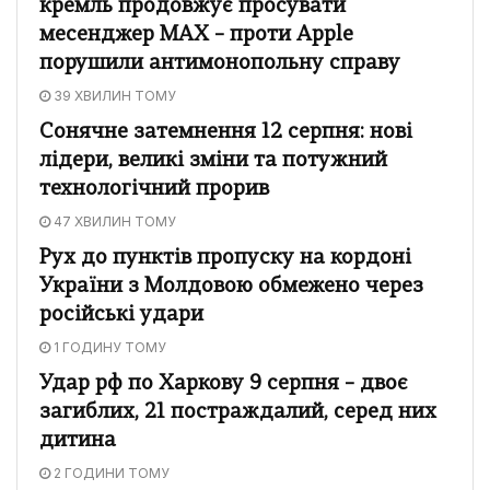
кремль продовжує просувати
месенджер MAX – проти Apple
порушили антимонопольну справу
39 ХВИЛИН ТОМУ
Сонячне затемнення 12 серпня: нові
лідери, великі зміни та потужний
технологічний прорив
47 ХВИЛИН ТОМУ
Рух до пунктів пропуску на кордоні
України з Молдовою обмежено через
російські удари
1 ГОДИНУ ТОМУ
Удар рф по Харкову 9 серпня – двоє
загиблих, 21 постраждалий, серед них
дитина
2 ГОДИНИ ТОМУ