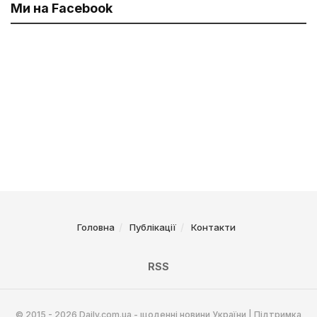
Ми на Facebook
Головна
Публікації
Контакти
RSS
© 2015 - 2026 Daily.com.ua - щоденні новини України | Підтримка