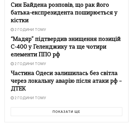
Син Байдена розповів, що рак його
батька-експрезидента поширюється у
кістки
2 ГОДИНИ ТОМУ
“Мадяр” підтвердив знищення позицій
С-400 у Геленджику та ще чотири
елементи ППО рф
2 ГОДИНИ ТОМУ
Частина Одеси залишилась без світла
через локальну аварію після атаки рф –
ДТЕК
2 ГОДИНИ ТОМУ
ПОКАЗАТИ ЩЕ