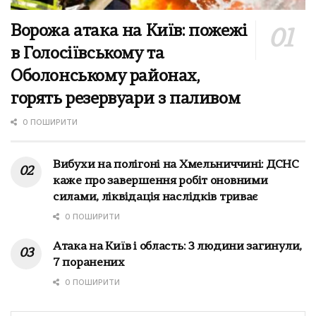
Ворожа атака на Київ: пожежі
в Голосіївському та
Оболонському районах,
горять резервуари з паливом
0 ПОШИРИТИ
Вибухи на полігоні на Хмельниччині: ДСНС
каже про завершення робіт оновними
силами, ліквідація наслідків триває
0 ПОШИРИТИ
Атака на Київ і область: 3 людини загинули,
7 поранених
0 ПОШИРИТИ