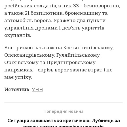
російських солдатів, з них 33 – безповоротно,
а також 21 безпілотник, бронемашину та
автомобіль ворога. Уражено два пункти
управління дронами і дев’ять укриттів
окупантів.
Бої тривають також на Костянтинівському,
Олександрівському, Гуляйпільському,
Оріхівському та Придніпровському
напрямках – скрізь ворог зазнає втрат і не
має успіху.
Источник
:
УНН
Попередня новина
Ситуація залишається критичною: Лубінець за
результатами перевірок укриттів