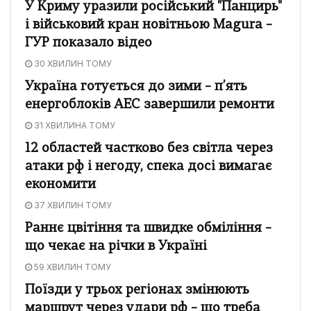
У Криму уразили російський "Панцирь"
і військовий кран новітньою Magura –
ГУР показало відео
30 ХВИЛИН ТОМУ
Україна готується до зими – п’ять
енергоблоків АЕС завершили ремонти
31 ХВИЛИНА ТОМУ
12 областей частково без світла через
атаки рф і негоду, спека досі вимагає
економити
37 ХВИЛИН ТОМУ
Раннє цвітіння та швидке обміління –
що чекає на річки в Україні
59 ХВИЛИН ТОМУ
Поїзди у трьох регіонах змінюють
маршрут через удари рф – що треба