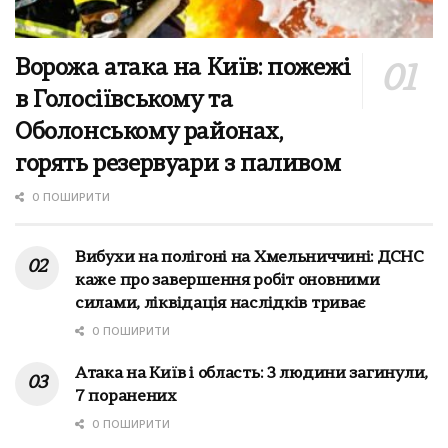
Ворожа атака на Київ: пожежі
в Голосіївському та
Оболонському районах,
горять резервуари з паливом
0 ПОШИРИТИ
Вибухи на полігоні на Хмельниччині: ДСНС
каже про завершення робіт оновними
силами, ліквідація наслідків триває
0 ПОШИРИТИ
Атака на Київ і область: 3 людини загинули,
7 поранених
0 ПОШИРИТИ