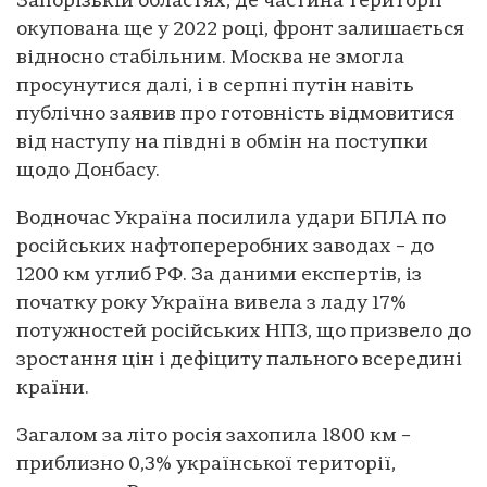
Запорізькій областях, де частина території
окупована ще у 2022 році, фронт залишається
відносно стабільним. Москва не змогла
просунутися далі, і в серпні путін навіть
публічно заявив про готовність відмовитися
від наступу на півдні в обмін на поступки
щодо Донбасу.
Водночас Україна посилила удари БПЛА по
російських нафтопереробних заводах – до
1200 км углиб РФ. За даними експертів, із
початку року Україна вивела з ладу 17%
потужностей російських НПЗ, що призвело до
зростання цін і дефіциту пального всередині
країни.
Загалом за літо росія захопила 1800 км –
приблизно 0,3% української території,