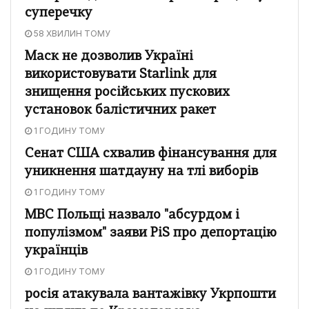
суперечку
58 ХВИЛИН ТОМУ
Маск не дозволив Україні
використовувати Starlink для
знищення російських пускових
установок балістичних ракет
1 ГОДИНУ ТОМУ
Сенат США схвалив фінансування для
уникнення шатдауну на тлі виборів
1 ГОДИНУ ТОМУ
МВС Польщі назвало "абсурдом і
популізмом" заяви PiS про депортацію
українців
1 ГОДИНУ ТОМУ
росія атакувала вантажівку Укрпошти