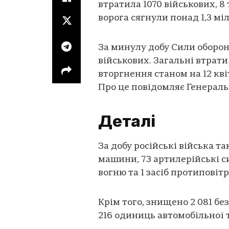
втратила 1070 військових, 8
ворога сягнули понад 1,3 міл
За минулу добу Сили оборо
військових. Загальні втрат
вторгнення станом на 12 квіт
Про це повідомляє Генерал
Деталі
За добу російські війська та
машини, 73 артилерійські с
вогню та 1 засіб протиповіт
Крім того, знищено 2 081 б
216 одиниць автомобільної 