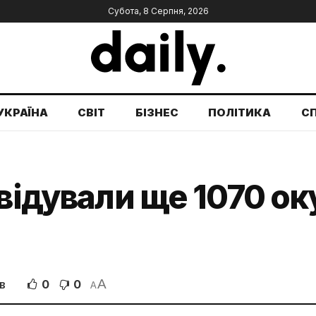
Субота, 8 Серпня, 2026
УКРАЇНА
СВІТ
БІЗНЕС
ПОЛІТИКА
С
відували ще 1070 ок
A
0
0
В
A