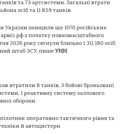
 танків та 73 артсистеми. Загальні втрати
ьйона осіб та 11 859 танків.
ни України знищили ще 1070 російських
и армії рф з початку повномасштабного
ня 2026 року сягнули близько 1 311 180 осіб.
ьний штаб ЗСУ, пише
УНН
.
кож втратили 8 танків, 3 бойові броньовані
истеми, 1 реактивну систему залпового
ряної оборони.
езпілотник оперативно-тактичного рівня та
техніки й автоцистерн.