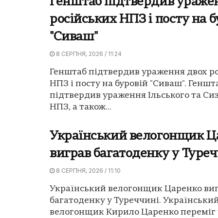
Генштаб підтвердив ураже
російських НПЗ і посту на б
"Сиваш"
8 СЕРПНЯ, 2026 / 11:24
Генштаб підтвердив ураження двох р
НПЗ і посту на буровій "Сиваш". Геншт
підтвердив ураження Ільського та Си
НПЗ, а також...
Український велогонщик Ц
виграв багатоденку у Туреч
8 СЕРПНЯ, 2026 / 11:10
Український велогонщик Царенко ви
багатоденку у Туреччині. Українськи
велогонщик Кирило Царенко переміг 