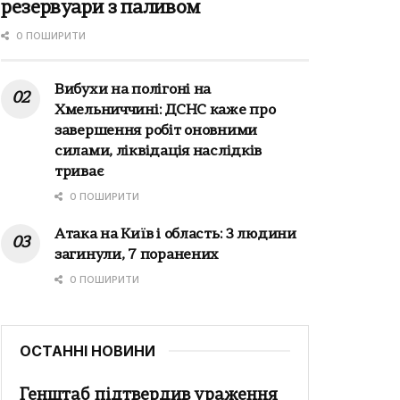
резервуари з паливом
0 ПОШИРИТИ
Вибухи на полігоні на
Хмельниччині: ДСНС каже про
завершення робіт оновними
силами, ліквідація наслідків
триває
0 ПОШИРИТИ
Атака на Київ і область: 3 людини
загинули, 7 поранених
0 ПОШИРИТИ
ОСТАННІ НОВИНИ
Генштаб підтвердив ураження