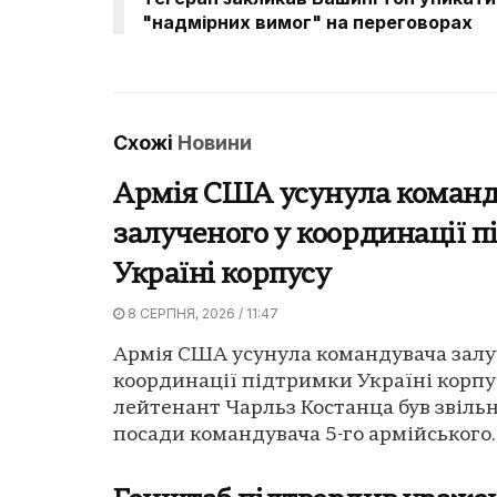
"надмірних вимог" на переговорах
Схожі
Новини
Армія США усунула команд
залученого у координації 
Україні корпусу
8 СЕРПНЯ, 2026 / 11:47
Армія США усунула командувача залу
координації підтримки Україні корпус
лейтенант Чарльз Костанца був звіль
посади командувача 5-го армійського..