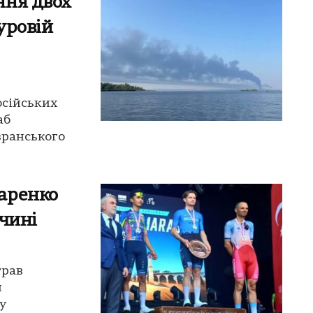
ння двох
уровій
осійських
аб
зранського
аренко
чині
грав
й
у