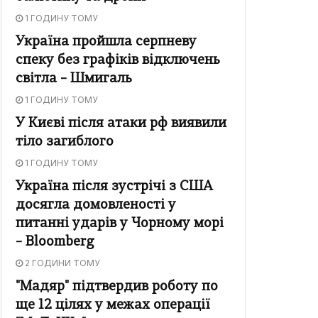
1 ГОДИНУ ТОМУ
Україна пройшла серпневу
спеку без графіків відключень
світла – Шмигаль
1 ГОДИНУ ТОМУ
У Києві після атаки рф виявили
тіло загиблого
1 ГОДИНУ ТОМУ
Україна після зустрічі з США
досягла домовленості у
питанні ударів у Чорному морі
– Bloomberg
2 ГОДИНИ ТОМУ
"Мадяр" підтвердив роботу по
ще 12 цілях у межах операції