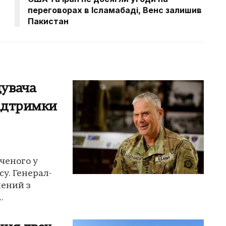
переговорах в Ісламабаді, Венс залишив
Пакистан
увача
підтримки
ченого у
у. Генерал-
нений з
.