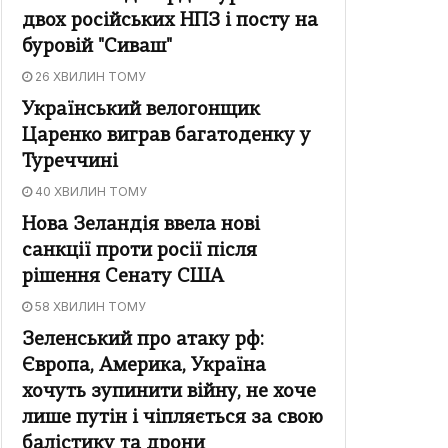
двох російських НПЗ і посту на
буровій "Сиваш"
26 ХВИЛИН ТОМУ
Український велогонщик
Царенко виграв багатоденку у
Туреччині
40 ХВИЛИН ТОМУ
Нова Зеландія ввела нові
санкції проти росії після
рішення Сенату США
58 ХВИЛИН ТОМУ
Зеленський про атаку рф:
Європа, Америка, Україна
хочуть зупинити війну, не хоче
лише путін і чіпляється за свою
балістику та дрони