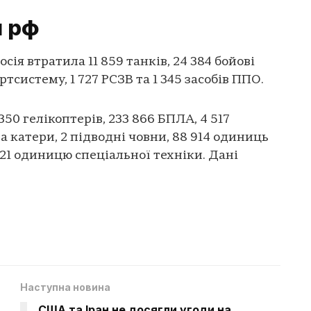
и рф
сія втратила 11 859 танків, 24 384 бойові
тсистему, 1 727 РСЗВ та 1 345 засобів ППО.
350 гелікоптерів, 233 866 БПЛА, 4 517
та катери, 2 підводні човни, 88 914 одиниць
121 одиницю спеціальної техніки. Дані
Наступна новина
США та Іран не досягли угоди на