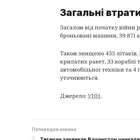
Загальні втрат
Загалом від початку війни ро
броньовані машини, 39 871 ар
Також знищено 435 літаків, 
крилатих ракет, 33 кораблі 
автомобільної техніки та 4 
уточнюються.
Джерело:
УНН
.
Попередня новина
Тегеран закликав Вашингтон уникати