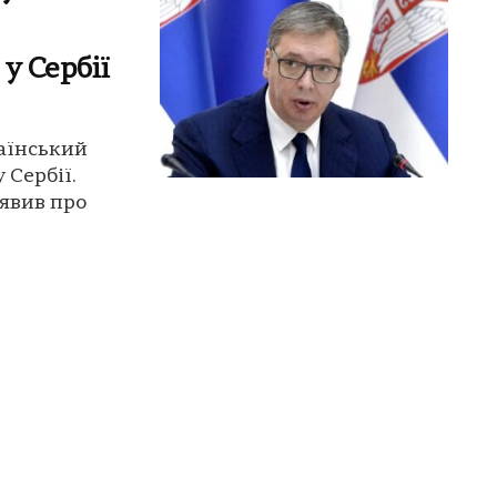
у Сербії
аїнський
 Сербії.
явив про