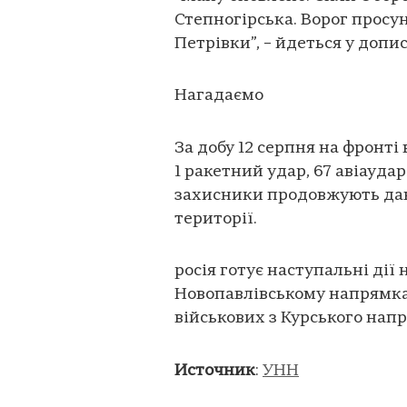
Степногірська. Ворог просу
Петрівки”, – йдеться у допис
Нагадаємо
За добу 12 серпня на фронті 
1 ракетний удар, 67 авіаудар
захисники продовжують дав
території.
росія готує наступальні дії
Новопавлівському напрямка
військових з Курського напря
Источник
:
УНН