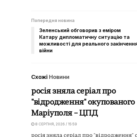
Попередня новина
Зеленський обговорив з еміром
Катару дипломатичну ситуацію та
можливості для реального закінченн
війни
Схожі
Новини
росія зняла серіал про
"відродження" окупованого
Маріуполя – ЦПД
8 СЕРПНЯ, 2026 / 15:59
росія зняла серіал про "відродження"