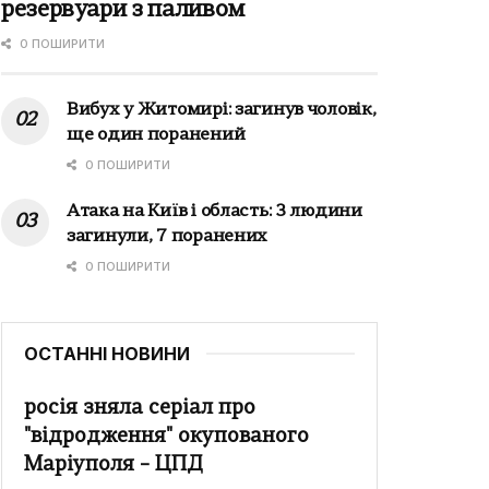
резервуари з паливом
0 ПОШИРИТИ
Вибух у Житомирі: загинув чоловік,
ще один поранений
0 ПОШИРИТИ
Атака на Київ і область: 3 людини
загинули, 7 поранених
0 ПОШИРИТИ
ОСТАННІ НОВИНИ
росія зняла серіал про
"відродження" окупованого
Маріуполя – ЦПД