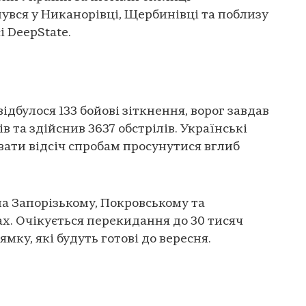
нувся у Никанорівці, Щербинівці та поблизу
і DeepState.
відбулося 133 бойові зіткнення, ворог завдав
ів та здійснив 3637 обстрілів. Українські
ати відсіч спробам просунутися вглиб
 на Запорізькому, Покровському та
х. Очікується перекидання до 30 тисяч
мку, які будуть готові до вересня.