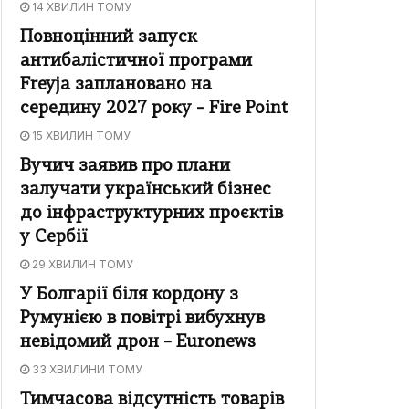
14 ХВИЛИН ТОМУ
Повноцінний запуск
антибалістичної програми
Freyja заплановано на
середину 2027 року – Fire Point
15 ХВИЛИН ТОМУ
Вучич заявив про плани
залучати український бізнес
до інфраструктурних проєктів
у Сербії
29 ХВИЛИН ТОМУ
У Болгарії біля кордону з
Румунією в повітрі вибухнув
невідомий дрон – Euronews
33 ХВИЛИНИ ТОМУ
Тимчасова відсутність товарів