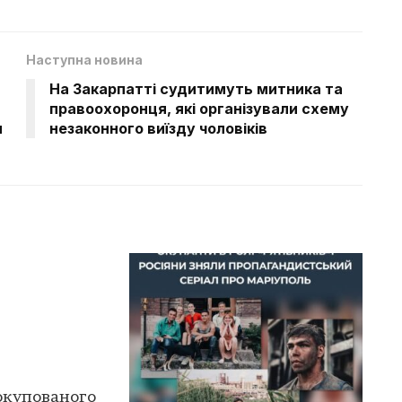
Наступна новина
На Закарпатті судитимуть митника та
правоохоронця, які організували схему
я
незаконного виїзду чоловіків
 окупованого