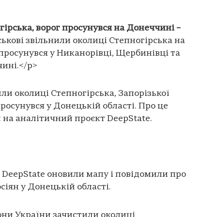
гірська, ворог просунувся на Донеччині –
ськові звільнили околиці Степногірська на
 просунувся у Никанорівці, Щербинівці та
ині.</p>
или околиці Степногірська, Запорізької
просунувся у Донецькій області. Про це
 на аналітичний проєкт DeepState.
и DeepState оновили мапу і повідомили про
сіян у Донецькій області.
они України зачистили околиці