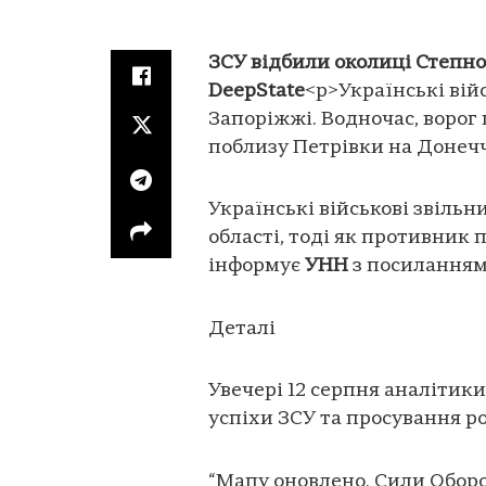
ЗСУ відбили околиці Степно
DeepState
<p>Українські вій
Запоріжжі. Водночас, ворог
поблизу Петрівки на Донечч
Українські військові звільн
області, тоді як противник 
інформує
УНН
з посиланням
Деталі
Увечері 12 серпня аналітик
успіхи ЗСУ та просування ро
“Мапу оновлено. Сили Обор