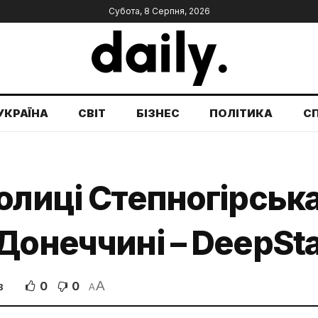
Субота, 8 Серпня, 2026
УКРАЇНА
СВІТ
БІЗНЕС
ПОЛІТИКА
С
олиці Степногірська
Донеччині – DeepSt
A
0
0
В
A