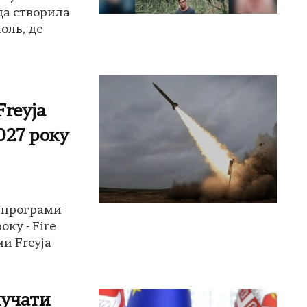
да створила
оль, де
reyja
027 року
 програми
оку - Fire
ми Freyja
лучати