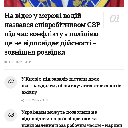
На відео у мережі водій
назвався співробітником СЗР
під час конфлікту з поліцією,
це не відповідає дійсності –
зовнішня розвідка
0 ПОШИРИТИ
У Києві з-під завалів дістали двох
постраждалих, після влучання стався витік
аміаку
0 ПОШИРИТИ
Українцям можуть дозволити не
відповідати на робочі дзвінки та
повідомлення поза робочим часом – нардеп