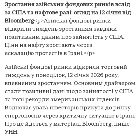
Зростання азійських фондових ринків вслід
за США та нафтове ралі: огляд на 12 січня від
Bloomberg
<p>Азійські фондові ринки
відкрили тиждень зростанням завдяки
позитивним даним про зайнятість у США.
Ціни на нафту зростають через
ескалацію протестів в Ірані.</p>
Азійські фондові ринки відкрили торговий
тиждень у понеділок, 12 січня 2026 року,
впевненим зростанням. Основним драйвером
стали позитивні дані щодо зайнятості у США
та нові рекорди американських індексів.
Водночас увага інвесторів прикута до ринку
енергоносіїв через критичну ситуацію в Ірані.
Про це йдеться у матеріалі Bloomberg, пише
УНН
.