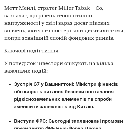
Метт Мейлі, стратег Miller Tabak + Co,
зазначає, що рівень геополітичної
напруженості у світі зараз досяг пікових
значень, яких не спостерігали десятиліттями,
попри зовнішній спокій фондових ринків.
Ключові події тижня
У понеділок інвестори очікують на кілька
важливих подій:
Зустріч G7 у Вашингтоні: Міністри фінансів
обговорять питання безпеки постачання
рідкісноземельних елементів та спроби
зменшити залежність від Китаю.
Виступи ФРС: Сьогодні заплановані промови
президентів ФРБ Нью-Йорка Джона