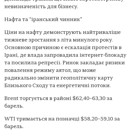
невизначеність для бізнесу.
Нафта та “іранський чинник”
Ціни на нафту демонструють найтриваліше
тижневе зростання з літа минулого року.
Основною причиною є ескалація протестів в
Ірані, де влада запровадила інтернет-блокаду
та посилила репресії. Ринок закладає ризики
повалення режиму аятол, що може
радикально змінити геополітичну карту
Близького Сходу та енергетичні потоки.
Brent торгується в районі $62,40–63,30 за
барель.
WTI тримається на позначці $58,20–59,10 за
барель.