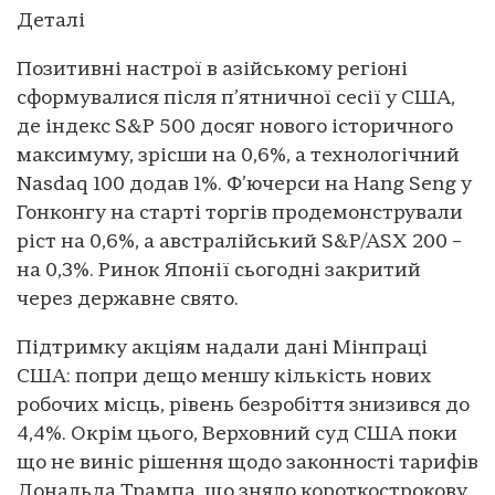
Деталі
Позитивні настрої в азійському регіоні
сформувалися після п’ятничної сесії у США,
де індекс S&P 500 досяг нового історичного
максимуму, зрісши на 0,6%, а технологічний
Nasdaq 100 додав 1%. Ф’ючерси на Hang Seng у
Гонконгу на старті торгів продемонстрували
ріст на 0,6%, а австралійський S&P/ASX 200 –
на 0,3%. Ринок Японії сьогодні закритий
через державне свято.
Підтримку акціям надали дані Мінпраці
США: попри дещо меншу кількість нових
робочих місць, рівень безробіття знизився до
4,4%. Окрім цього, Верховний суд США поки
що не виніс рішення щодо законності тарифів
Дональда Трампа, що зняло короткострокову