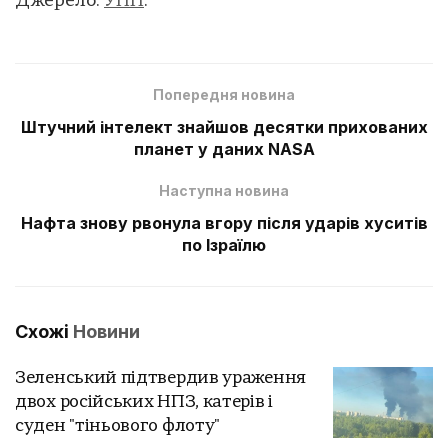
Джерело:
УНН
.
Попередня новина
Штучний інтелект знайшов десятки прихованих
планет у даних NASA
Наступна новина
Нафта знову рвонула вгору після ударів хуситів
по Ізраїлю
Схожі
Новини
Зеленський підтвердив ураження
двох російських НПЗ, катерів і
суден "тіньового флоту"