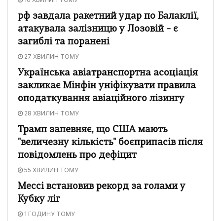
рф завдала ракетний удар по Балаклії,
атакувала залізницю у Лозовій – є
загиблі та поранені
27 ХВИЛИН ТОМУ
Українська авіатранспортна асоціація
закликає Мінфін уніфікувати правила
оподаткування авіаційного лізингу
28 ХВИЛИН ТОМУ
Трамп запевняє, що США мають
"величезну кількість" боєприпасів після
повідомлень про дефіцит
55 ХВИЛИН ТОМУ
Мессі встановив рекорд за голами у
Кубку ліг
1 ГОДИНУ ТОМУ