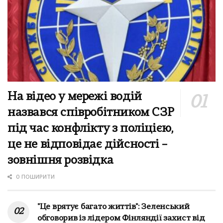
На відео у мережі водій
назвався співробітником СЗР
під час конфлікту з поліцією,
це не відповідає дійсності –
зовнішня розвідка
0 ПОШИРИТИ
"Це врятує багато життів": Зеленський
обговорив із лідером Фінляндії захист від