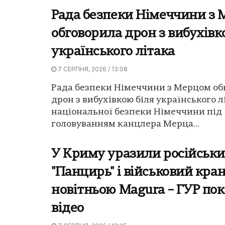
Рада безпеки Німеччини з
обговорила дрон з вибухівк
українського літака
7 СЕРПНЯ, 2026 / 13:08
Рада безпеки Німеччини з Мерцом об
дрон з вибухівкою біля українського л
національної безпеки Німеччини під
головуванням канцлера Мерца...
У Криму уразили російськ
"Панцирь" і військовий кра
новітньою Magura – ГУР по
відео