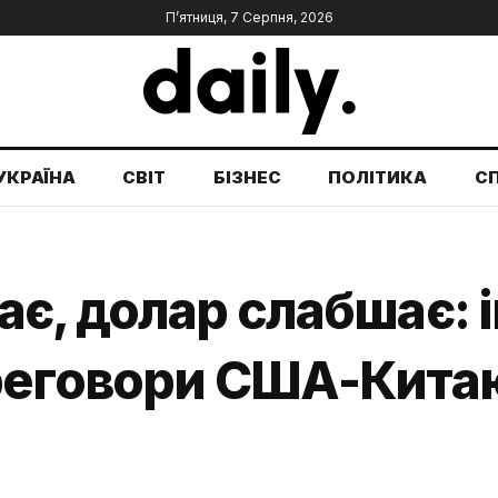
П’ятниця, 7 Серпня, 2026
УКРАЇНА
СВІТ
БІЗНЕС
ПОЛІТИКА
С
є, долар слабшає: 
реговори США-Китаю