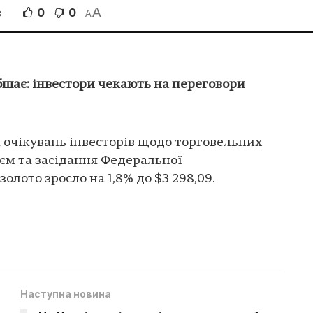
A
0
0
В
A
бшає: інвестори чекають на переговори
і очікувань інвесторів щодо торговельних
єм та засідання Федеральної
олото зросло на 1,8% до $3 298,09.
Наступна новина