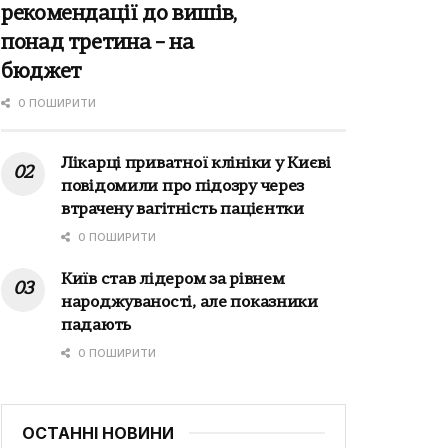
рекомендації до вишів,
понад третина – на
бюджет
0 ПОШИРИТИ
Лікарці приватної клініки у Києві
повідомили про підозру через
втрачену вагітність пацієнтки
0 ПОШИРИТИ
Київ став лідером за рівнем
народжуваності, але показники
падають
0 ПОШИРИТИ
ОСТАННІ НОВИНИ