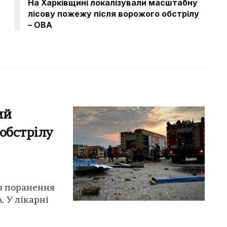
На Харківщині локалізували масштабну
лісову пожежу після ворожого обстрілу
– ОВА
ий
обстрілу
ав поранення
. У лікарні