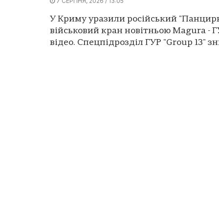
7 СЕРПНЯ, 2026 / 13:05
У Криму уразили російський "Панцирь
військовий кран новітньою Magura - 
відео. Спецпідрозділ ГУР "Group 13" зн