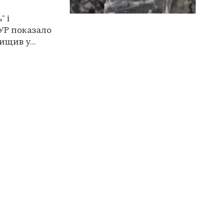
" і
ГУР показало
ищив у...