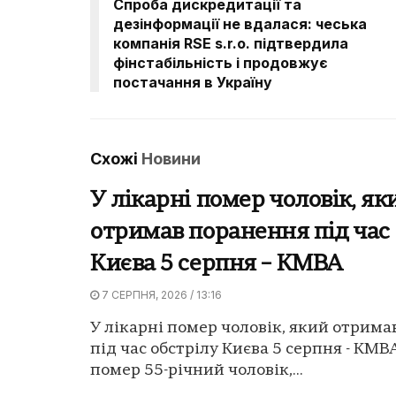
Спроба дискредитації та
дезінформації не вдалася: чеська
компанія RSE s.r.o. підтвердила
фінстабільність і продовжує
постачання в Україну
Схожі
Новини
У лікарні помер чоловік, як
отримав поранення під час 
Києва 5 серпня – КМВА
7 СЕРПНЯ, 2026 / 13:16
У лікарні помер чоловік, який отрим
під час обстрілу Києва 5 серпня - КМВА
помер 55-річний чоловік,...