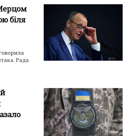
 Мерцом
ою біля
говорила
ітака. Рада
ий
н
казало