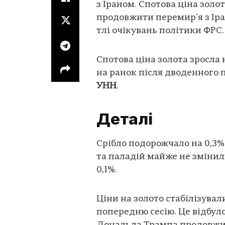
з Іраном. Спотова ціна золо
продовжити перемир’я з Іра
тлі очікувань політики ФРС.
Спотова ціна золота зросла н
на ранок після дводенного 
УНН
.
Деталі
Срібло подорожчало на 0,3% 
та паладій майже не змінил
0,1%.
Ціни на золото стабілізувал
попередню сесію. Це відбул