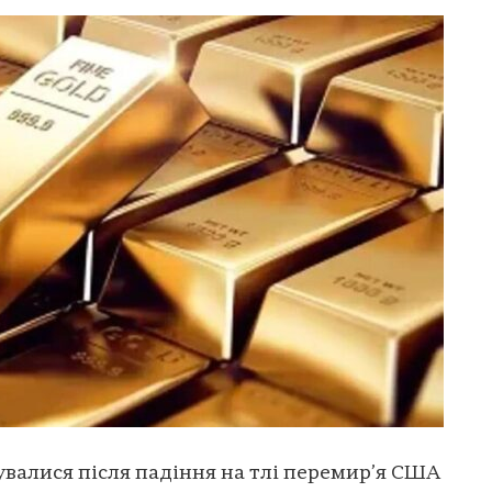
зувалися після падіння на тлі перемир’я США