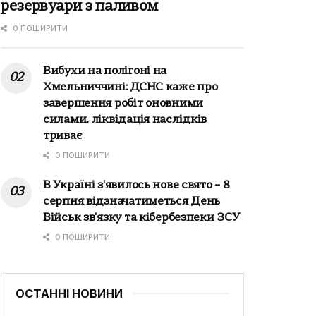
резервуари з паливом
0 ПОШИРИТИ
Вибухи на полігоні на
Хмельниччині: ДСНС каже про
завершення робіт оновними
силами, ліквідація наслідків
триває
0 ПОШИРИТИ
В Україні з'явилось нове свято – 8
серпня відзначатиметься День
Військ зв'язку та кібербезпеки ЗСУ
0 ПОШИРИТИ
ОСТАННІ НОВИНИ