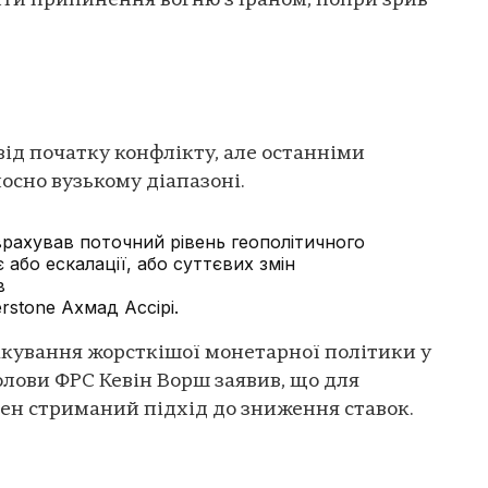
и припинення вогню з Іраном, попри зрив
від початку конфлікту, але останніми
осно вузькому діапазоні.
рахував поточний рівень геополітичного
 або ескалації, або суттєвих змін
в
rstone Ахмад Ассірі.
ікування жорсткішої монетарної політики у
лови ФРС Кевін Ворш заявив, що для
бен стриманий підхід до зниження ставок.