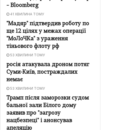
– Bloomberg
41 ХВИЛИНА ТОМУ
"Мадяр" підтвердив роботу по
ще 12 цілях у межах операції
"МоЛоЧКа" з ураження
тіньового флоту рф
53 ХВИЛИНИ ТОМУ
росія атакувала дроном потяг
Суми-Київ, постраждалих
немає
53 ХВИЛИНИ ТОМУ
Трамп після заморозки судом
бальної зали Білого дому
заявив про "загрозу
нацбезпеці" і анонсував
апеляцію