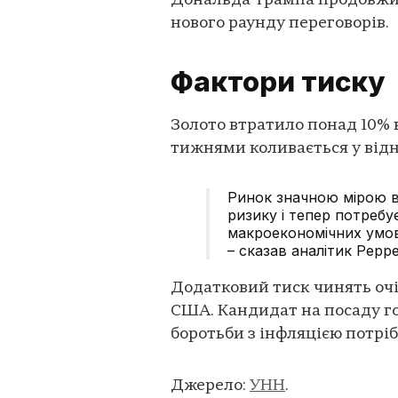
Дональда Трампа продовжит
нового раунду переговорів.
Фактори тиску
Золото втратило понад 10% 
тижнями коливається у відн
Ринок значною мірою в
ризику і тепер потребує
макроекономічних умо
– сказав аналітик Peppe
Додатковий тиск чинять оч
США. Кандидат на посаду го
боротьби з інфляцією потрі
Джерело:
УНН
.