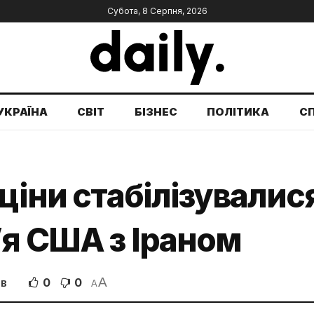
Субота, 8 Серпня, 2026
УКРАЇНА
СВІТ
БІЗНЕС
ПОЛІТИКА
С
ціни стабілізувалис
’я США з Іраном
A
0
0
ІВ
A