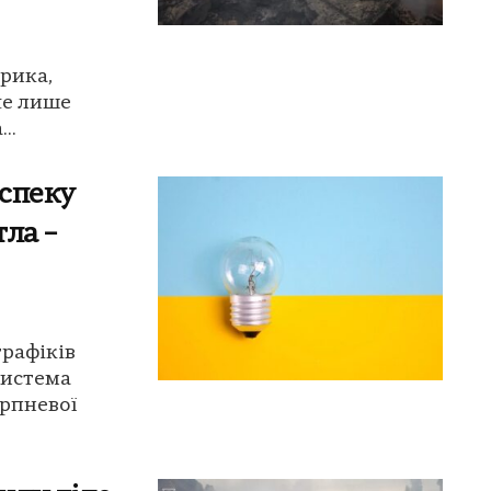
рика,
че лише
..
спеку
тла –
графіків
система
ерпневої