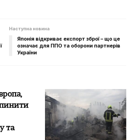
Наступна новина
Японія відкриває експорт зброї – що це
ї
означає для ППО та оборони партнерів
України
вропа,
упинити
у та