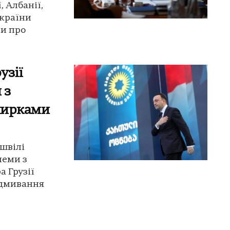
, Албанії,
України
и про
узії
 з
 нирками
ашвілі
леми з
 Грузії
відмивання