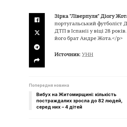
Зірка "Ліверпуля" Діогу Жот
португальський футболіст Д
ДТП в Іспанії у віці 28 років
його брат Андре Жота.</p>
Источник
:
УНН
Попередня новина
Вибух на Житомирщині: кількість
постраждалих зросла до 82 людей,
серед них – 4 дітей