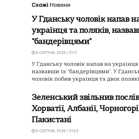
Схожі
Новини
У Гданську чоловік напав н
українця та поляків, назвав
"бандерівцями"
6 СЕРПНЯ, 2026 / 21:11
У Гданську чоловік напав на українця 
назвавши їх "бандерівцями". У Гдансь
чоловік побив українця та двох поляків
Зеленський звільнив послів
Хорватії, Албанії, Чорногорі
Пакистані
6 СЕРПНЯ, 2026 / 21:03