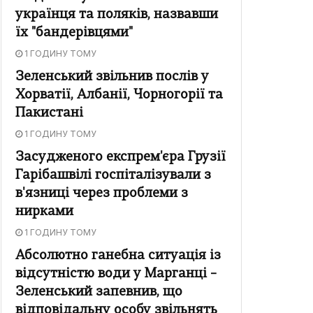
українця та поляків, назвавши
їх "бандерівцями"
1 ГОДИНУ ТОМУ
Зеленський звільнив послів у
Хорватії, Албанії, Чорногорії та
Пакистані
1 ГОДИНУ ТОМУ
Засудженого експрем'єра Грузії
Гарібашвілі госпіталізували з
в'язниці через проблеми з
нирками
1 ГОДИНУ ТОМУ
Абсолютно ганебна ситуація із
відсутністю води у Марганці –
Зеленський запевнив, що
відповідальну особу звільнять