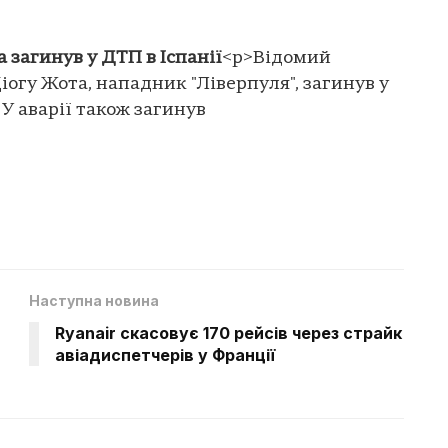
а загинув у ДТП в Іспанії
<p>Відомий
іогу Жота, нападник "Ліверпуля", загинув у
. У аварії також загинув
Наступна новина
Ryanair скасовує 170 рейсів через страйк
авіадиспетчерів у Франції