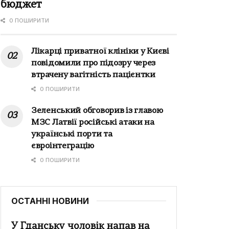
бюджет
0 ПОШИРИТИ
Лікарці приватної клініки у Києві
повідомили про підозру через
втрачену вагітність пацієнтки
0 ПОШИРИТИ
Зеленський обговорив із главою
МЗС Латвії російські атаки на
українські порти та
євроінтеграцію
0 ПОШИРИТИ
ОСТАННІ НОВИНИ
У Гданську чоловік напав на