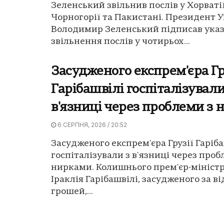
Зеленський звільнив послів у Хорватії
Чорногорії та Пакистані. Президент 
Володимир Зеленський підписав указ
звільнення послів у чотирьох...
Засудженого експрем'єра Гр
Гарібашвілі госпіталізували
в'язниці через проблеми з
6 СЕРПНЯ, 2026 / 20:52
Засудженого експрем'єра Грузії Гаріб
госпіталізували з в'язниці через проб
нирками. Колишнього прем'єр-міністра
Іраклія Гарібашвілі, засудженого за 
грошей,...