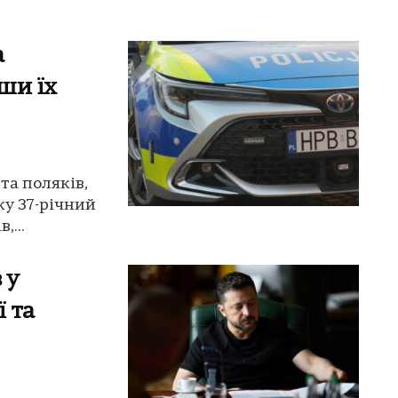
а
ши їх
та поляків,
ку 37-річний
,...
 у
ї та