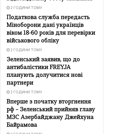
2 ГОДИНИ ТОМУ
Податкова служба передасть
Міноборони дані українців
віком 18-60 років для перевірки
військового обліку
2 ГОДИНИ ТОМУ
Зеленський заявив, що до
антибалістики FREYJA
планують долучитися нові
партнери
2 ГОДИНИ ТОМУ
Вперше з початку вторгнення
рф – Зеленський прийняв главу
МЗС Азербайджану Джейхуна
Байрамова