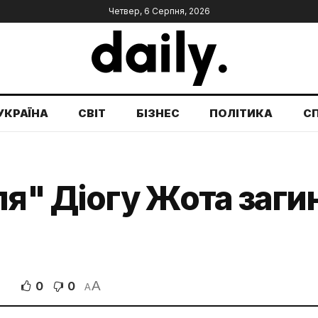
Четвер, 6 Серпня, 2026
УКРАЇНА
СВІТ
БІЗНЕС
ПОЛІТИКА
С
ля" Діогу Жота заги
A
0
0
A