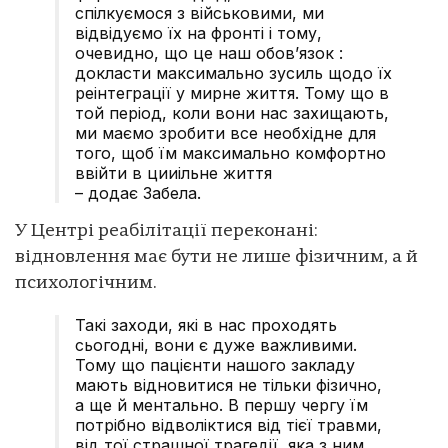
спілкуємося з військовими, ми
відвідуємо їх на фронті і тому,
очевидно, що це наш обов’язок :
докласти максимально зусиль щодо їх
реінтеграції у мирне життя. Тому що в
той період, коли вони нас захищають,
ми маємо зробити все необхідне для
того, щоб їм максимально комфортно
ввійти в цииільне життя
– додає Забела.
У Центрі реабілітації переконані:
відновлення має бути не лише фізичним, а й
психологічним.
Такі заходи, які в нас проходять
сьогодні, вони є дуже важливими.
Тому що пацієнти нашого закладу
мають відновитися не тільки фізично,
а ще й ментально. В першу чергу їм
потрібно відволіктися від тієї травми,
від тої страшної трагедії, яка з ним