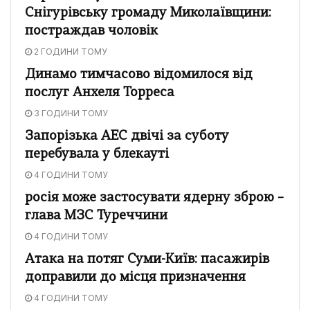
Снігурівську громаду Миколаївщини:
постраждав чоловік
2 ГОДИНИ ТОМУ
Динамо тимчасово відомилося від
послуг Анхеля Торреса
3 ГОДИНИ ТОМУ
Запорізька АЕС двічі за суботу
перебувала у блекауті
4 ГОДИНИ ТОМУ
росія може застосувати ядерну зброю –
глава МЗС Туреччини
4 ГОДИНИ ТОМУ
Атака на потяг Суми-Київ: пасажирів
доправили до місця призначення
4 ГОДИНИ ТОМУ