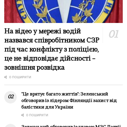
На відео у мережі водій
назвався співробітником СЗР
під час конфлікту з поліцією,
це не відповідає дійсності –
зовнішня розвідка
0 ПОШИРИТИ
"Це врятує багато життів": Зеленський
обговорив із лідером Фінляндії захист від
балістики для України
0 ПОШИРИТИ