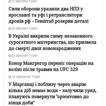
17 ХВИЛИН ТОМУ
Сили оборони уразили два НПЗ у
ярославлі та уфі і ретранслятори
дронів рф – Генштаб розкрив деталі
18 ХВИЛИН ТОМУ
В Україні викрили схему незаконного
сурогатного материнства, що призвела
до смерті двох новонароджених
26 ХВИЛИН ТОМУ
Конор Макгрегор переніс операцію на
коліні після травми на UFC 329
34 ХВИЛИНИ ТОМУ
У Марганці і поблизу через аварію
кілька діб немає води – залучили уряд,
планують повернути "орієнтовно до
кінця доби"