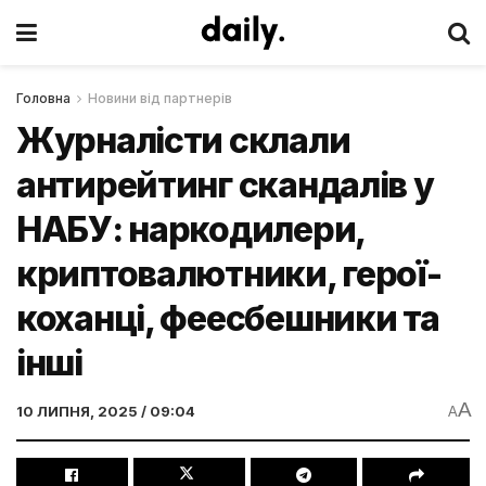
Головна
Новини від партнерів
Журналісти склали
антирейтинг скандалів у
НАБУ: наркодилери,
криптовалютники, герої-
коханці, феесбешники та
інші
A
10 ЛИПНЯ, 2025 / 09:04
A