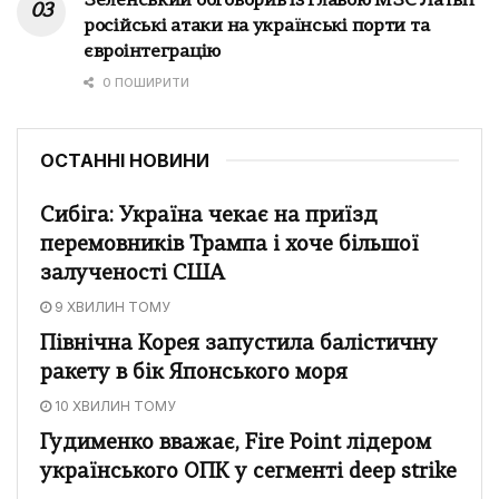
Зеленський обговорив із главою МЗС Латвії
російські атаки на українські порти та
євроінтеграцію
0 ПОШИРИТИ
ОСТАННІ НОВИНИ
Сибіга: Україна чекає на приїзд
перемовників Трампа і хоче більшої
залученості США
9 ХВИЛИН ТОМУ
Північна Корея запустила балістичну
ракету в бік Японського моря
10 ХВИЛИН ТОМУ
Гудименко вважає, Fire Point лідером
українського ОПК у сегменті deep strike