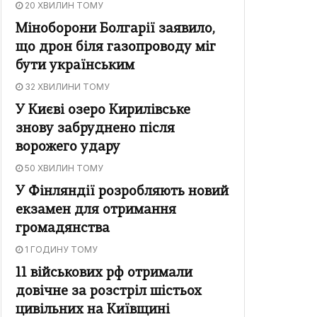
20 ХВИЛИН ТОМУ
Міноборони Болгарії заявило,
що дрон біля газопроводу міг
бути українським
32 ХВИЛИНИ ТОМУ
У Києві озеро Кирилівське
знову забруднено після
ворожего удару
50 ХВИЛИН ТОМУ
У Фінляндії розробляють новий
екзамен для отримання
громадянства
1 ГОДИНУ ТОМУ
11 військових рф отримали
довічне за розстріл шістьох
цивільних на Київщині