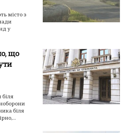
ть місто з
нади
нд у
о, що
бути
 біля
іноборони
ника біля
но,...