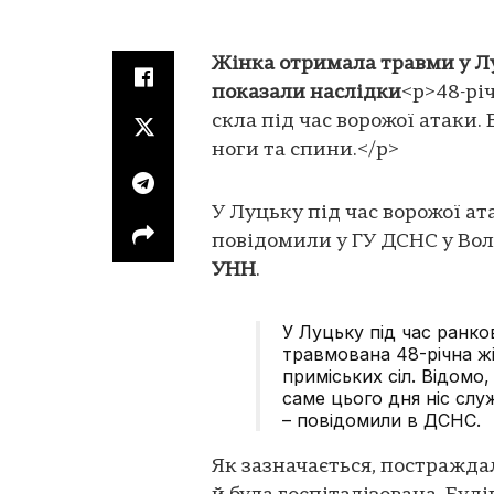
Жінка отримала травми у Лу
показали наслідки
<p>48-рі
скла під час ворожої атаки.
ноги та спини.</p>
У Луцьку під час ворожої а
повідомили у ГУ ДСНС у Вол
УНН
.
У Луцьку під час ранко
травмована 48-річна жі
приміських сіл. Відомо
саме цього дня ніс слу
– повідомили в ДСНС.
Як зазначається, постражда