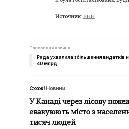
й була госпіталізована. Бу
Источник
:
УНН
Попередня новина
Рада ухвалила збільшення видатків н
40 млрд
Схожі
Новини
У Канаді через лісову поже
евакуюють місто з населен
тисяч людей