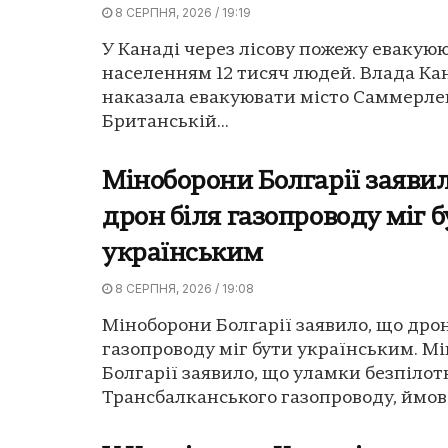
8 СЕРПНЯ, 2026 / 19:19
У Канаді через лісову пожежу евакуюю
населенням 12 тисяч людей. Влада Ка
наказала евакуювати місто Саммерле
Британській...
Міноборони Болгарії заявил
дрон біля газопроводу міг 
українським
8 СЕРПНЯ, 2026 / 19:08
Міноборони Болгарії заявило, що дрон
газопроводу міг бути українським. М
Болгарії заявило, що уламки безпілот
Трансбалканського газопроводу, ймовір