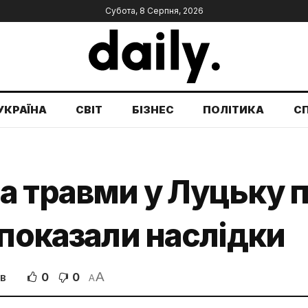
Субота, 8 Серпня, 2026
УКРАЇНА
СВІТ
БІЗНЕС
ПОЛІТИКА
С
 травми у Луцьку пі
 показали наслідки
A
0
0
ІВ
A