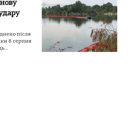
знову
 удару
уднено після
аки 8 серпня
ь...