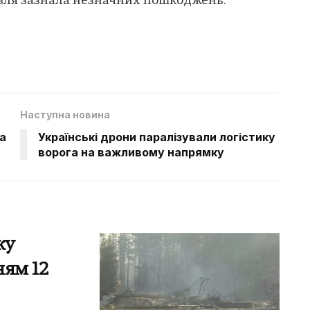
дівля зазнала незначних пошкоджень.
Наступна новина
а
Українські дрони паралізували логістику
ворога на важливому напрямку
жу
ням 12