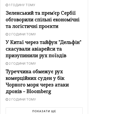
1 ГОДИНУ ТОМУ
Зеленський та прем'єр Сербії
обговорили спільні економічні
та логістичні проєкти
2 ГОДИНИ ТОМУ
У Китаї через тайфун "Дельфін"
скасували авіарейси та
призупинили рух поїздів
2 ГОДИНИ ТОМУ
Туреччина обмежує рух
комерційних суден у бік
Чорного моря через атаки
дронів – Bloomberg
2 ГОДИНИ ТОМУ
ПОКАЗАТИ ЩЕ