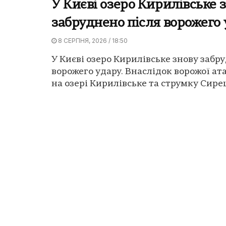
У Києві озеро Кирилівське 
забруднено після ворожего
8 СЕРПНЯ, 2026 / 18:50
У Києві озеро Кирилівське знову забр
ворожего удару. Внаслідок ворожої ат
на озері Кирилівське та струмку Сирец