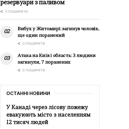
резервуари з паливом
0 ПОШИРИТИ
Вибух у Житомирі: загинув чоловік,
ще один поранений
0 ПОШИРИТИ
Атака на Київ і область: 3 людини
загинули, 7 поранених
0 ПОШИРИТИ
ОСТАННІ НОВИНИ
У Канаді через лісову пожежу
евакуюють місто з населенням
12 тисяч людей