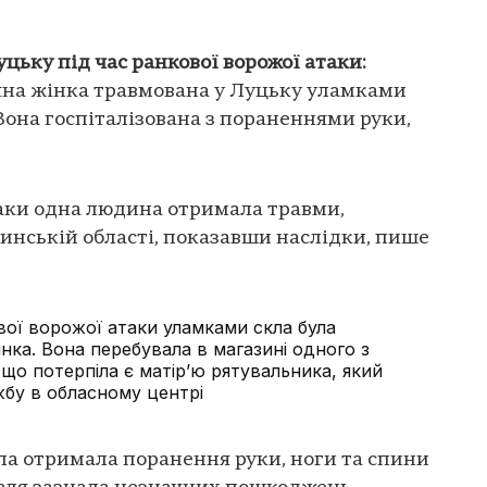
цьку під час ранкової ворожої атаки:
чна жінка травмована у Луцьку уламками
 Вона госпіталізована з пораненнями руки,
таки одна людина отримала травми,
инській області, показавши наслідки, пише
вої ворожої атаки уламками скла була
нка. Вона перебувала в магазині одного з
, що потерпіла є матір’ю рятувальника, який
жбу в обласному центрі
ла отримала поранення руки, ноги та спини