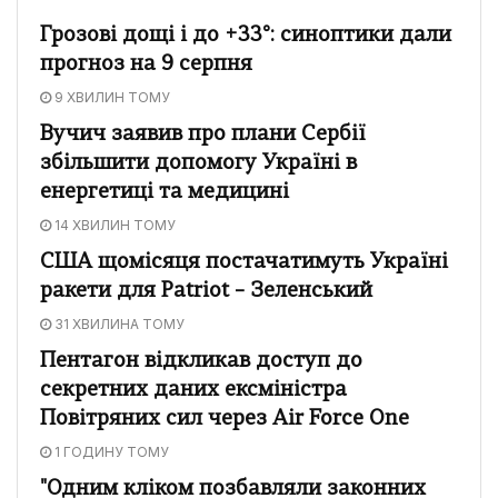
Грозові дощі і до +33°: синоптики дали
прогноз на 9 серпня
9 ХВИЛИН ТОМУ
Вучич заявив про плани Сербії
збільшити допомогу Україні в
енергетиці та медицині
14 ХВИЛИН ТОМУ
США щомісяця постачатимуть Україні
ракети для Patriot – Зеленський
31 ХВИЛИНА ТОМУ
Пентагон відкликав доступ до
секретних даних ексміністра
Повітряних сил через Air Force One
1 ГОДИНУ ТОМУ
"Одним кліком позбавляли законних