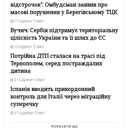
відстрочок": Омбудсман заявив про
масові порушення у Берегівському ТЦК
1 ГОДИНУ ТОМУ
Вучич: Сербія підтримує територіальну
цілісність України та її шлях до ЄС
1 ГОДИНУ ТОМУ
Потрійна ДТП сталася на трасі під
Тернополем, серед постраждалих
дитина
2 ГОДИНИ ТОМУ
Іспанія вводить прикордонний
контроль для Італії через міграційну
суперечку
2 ГОДИНИ ТОМУ
ПОКАЗАТИ ЩЕ