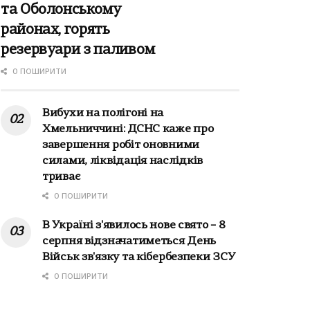
та Оболонському
районах, горять
резервуари з паливом
0 ПОШИРИТИ
Вибухи на полігоні на
Хмельниччині: ДСНС каже про
завершення робіт оновними
силами, ліквідація наслідків
триває
0 ПОШИРИТИ
В Україні з'явилось нове свято – 8
серпня відзначатиметься День
Військ зв'язку та кібербезпеки ЗСУ
0 ПОШИРИТИ