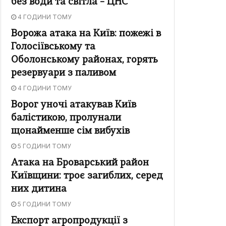
без води та світла – ЦНС
4 ГОДИНИ ТОМУ
Ворожа атака на Київ: пожежі в
Голосіївському та
Оболонському районах, горять
резервуари з паливом
4 ГОДИНИ ТОМУ
Ворог уночі атакував Київ
балістикою, пролунали
щонайменше сім вибухів
5 ГОДИНИ ТОМУ
Атака на Броварський район
Київщини: троє загиблих, серед
них дитина
5 ГОДИНИ ТОМУ
Експорт агропродукції з