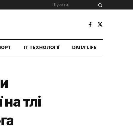
ПОРТ
IT ТЕХНОЛОГІЇ
DAILY LIFE
ти
на тлі
га