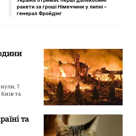
ракети за гроші Німеччини у липні –
генерал Фройдінг
людини
инули, 7
 Київ та
раїні та