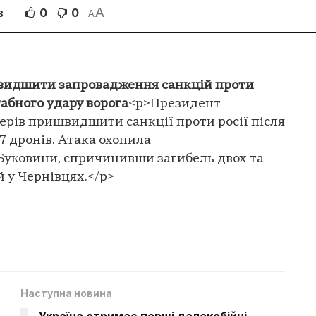
A
0
0
В
A
видшити запровадження санкцій проти
табного удару ворога
<p>Президент
ерів пришвидшити санкції проти росії після
97 дронів. Атака охопила
Буковини, спричинивши загибель двох та
 у Чернівцях.</p>
Наступна новина
Україна отримає перші далекобійні