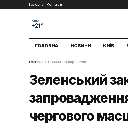
Головна
Контакти
Київ
+21°
ГОЛОВНА
НОВИНИ
КИЇВ
Головна
Новини від партнерів
Зеленський за
запровадження 
чергового мас