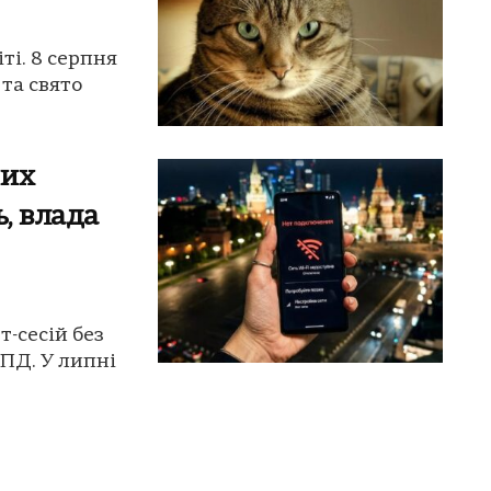
ті. 8 серпня
та свято
них
ь, влада
-сесій без
ЦПД. У липні