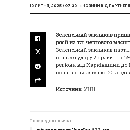
12 ЛИПНЯ, 2025 / 07:32
в
НОВИНИ ВІД ПАРТНЕРІ
Зеленський закликав приш
росії на тлі чергового масш
Зеленський закликав партн
нічного удару 26 ракет та 5
регіони від Харківщини до 
поранення близько 20 людей
Источник
:
УНН
Попередня новина
рф атакувала Україну 623-ма