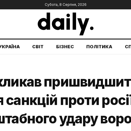
Субота, 8 Серпня, 2026
УКРАЇНА
СВІТ
БІЗНЕС
ПОЛІТИКА
С
кликав пришвидши
санкцій проти росії 
штабного удару воро