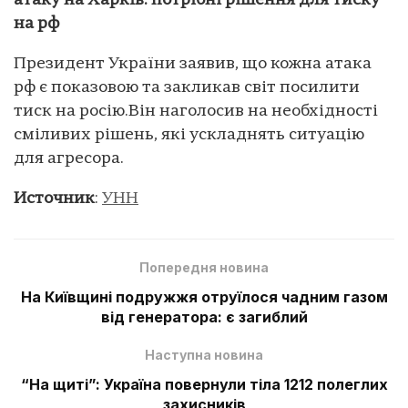
атаку на Харків: потрібні рішення для тиску
на рф
Президент України заявив, що кожна атака
рф є показовою та закликав світ посилити
тиск на росію.Він наголосив на необхідності
сміливих рішень, які ускладнять ситуацію
для агресора.
Источник
:
УНН
Попередня новина
На Київщині подружжя отруїлося чадним газом
від генератора: є загиблий
Наступна новина
“На щиті”: Україна повернули тіла 1212 полеглих
захисників