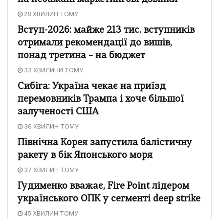
28 ХВИЛИН ТОМУ
Вступ-2026: майже 213 тис. вступників
отримали рекомендації до вишів,
понад третина – на бюджет
33 ХВИЛИНИ ТОМУ
Сибіга: Україна чекає на приїзд
перемовників Трампа і хоче більшої
залученості США
36 ХВИЛИН ТОМУ
Північна Корея запустила балістичну
ракету в бік Японського моря
37 ХВИЛИН ТОМУ
Гудименко вважає, Fire Point лідером
українського ОПК у сегменті deep strike
45 ХВИЛИН ТОМУ