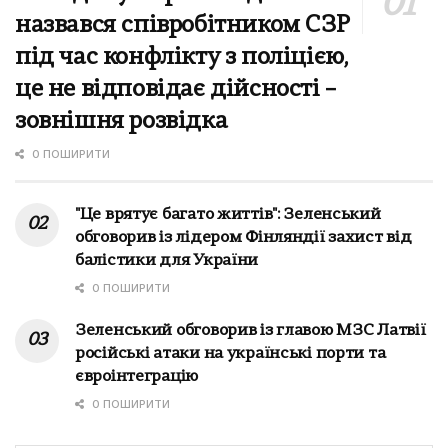
назвався співробітником СЗР
під час конфлікту з поліцією,
це не відповідає дійсності –
зовнішня розвідка
0 ПОШИРИТИ
"Це врятує багато життів": Зеленський
обговорив із лідером Фінляндії захист від
балістики для України
0 ПОШИРИТИ
Зеленський обговорив із главою МЗС Латвії
російські атаки на українські порти та
євроінтеграцію
0 ПОШИРИТИ