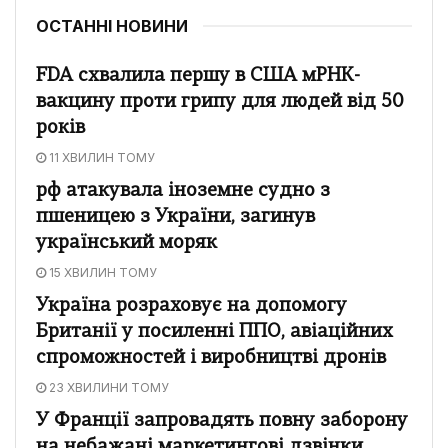
ОСТАННІ НОВИНИ
FDA схвалила першу в США мРНК-
вакцину проти грипу для людей від 50
років
11 ХВИЛИН ТОМУ
рф атакувала іноземне судно з
пшеницею з України, загинув
український моряк
15 ХВИЛИН ТОМУ
Україна розраховує на допомогу
Британії у посиленні ППО, авіаційних
спроможностей і виробництві дронів
23 ХВИЛИНИ ТОМУ
У Франції запровадять повну заборону
на небажані маркетингові дзвінки