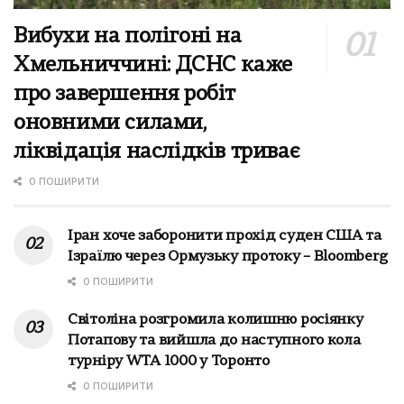
Вибухи на полігоні на
Хмельниччині: ДСНС каже
про завершення робіт
оновними силами,
ліквідація наслідків триває
0 ПОШИРИТИ
Іран хоче заборонити прохід суден США та
Ізраїлю через Ормузьку протоку – Bloomberg
0 ПОШИРИТИ
Світоліна розгромила колишню росіянку
Потапову та вийшла до наступного кола
турніру WTA 1000 у Торонто
0 ПОШИРИТИ