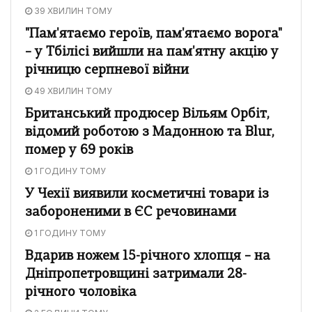
39 ХВИЛИН ТОМУ
"Пам'ятаємо героїв, пам'ятаємо ворога"
– у Тбілісі вийшли на пам'ятну акцію у
річницю серпневої війни
49 ХВИЛИН ТОМУ
Британський продюсер Вільям Орбіт,
відомий роботою з Мадонною та Blur,
помер у 69 років
1 ГОДИНУ ТОМУ
У Чехії виявили косметичні товари із
забороненими в ЄС речовинами
1 ГОДИНУ ТОМУ
Вдарив ножем 15-річного хлопця – на
Дніпропетровщині затримали 28-
річного чоловіка