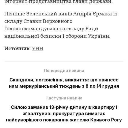
інтернет-представництва глави держави.
Пізніше Зеленський вивів Андрія Єрмака із
складу Ставки Верховного
Головнокомандувача та складу Ради
національної безпеки і оборони України.
Источник
:
УНН
Попередня новина
Скандали, потрясіння, викриття: що принесе
нам меркуріанський тиждень з 8 по 14 грудня
Наступна новина
Силою заманив 13-річну дитину в квартиру і
зґвалтував: прокуратура вимагає
найсуворішого покарання жителю Кривого Рогу