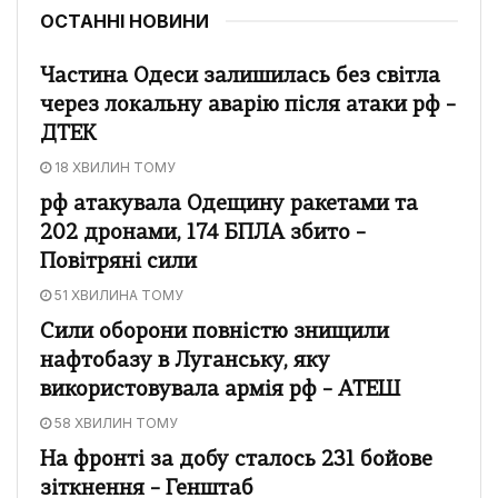
ОСТАННІ НОВИНИ
Частина Одеси залишилась без світла
через локальну аварію після атаки рф –
ДТЕК
18 ХВИЛИН ТОМУ
рф атакувала Одещину ракетами та
202 дронами, 174 БПЛА збито –
Повітряні сили
51 ХВИЛИНА ТОМУ
Сили оборони повністю знищили
нафтобазу в Луганську, яку
використовувала армія рф – АТЕШ
58 ХВИЛИН ТОМУ
На фронті за добу сталось 231 бойове
зіткнення – Генштаб