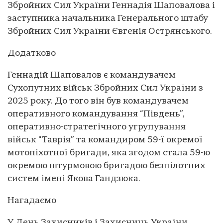
Збройних Сил України Геннадія Шаповалова і
заступника начальника Генерального штабу
Збройних Сил України Євгенія Острянського.
Додатково
Геннадій Шаповалов є командувачем
Сухопутних військ Збройних Сил України з
2025 року. До того він був командувачем
оперативного командування “Південь”,
оперативно-стратегічного угрупування
військ “Таврія” та командиром 59-ї окремої
мотопіхотної бригади, яка згодом стала 59-ю
окремою штурмовою бригадою безпілотних
систем імені Якова Гандзюка.
Нагадаємо
У День Захисників і Захисниць України