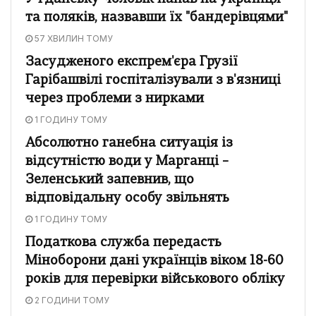
та поляків, назвавши їх "бандерівцями"
57 ХВИЛИН ТОМУ
Засудженого експрем'єра Грузії
Гарібашвілі госпіталізували з в'язниці
через проблеми з нирками
1 ГОДИНУ ТОМУ
Абсолютно ганебна ситуація із
відсутністю води у Марганці –
Зеленський запевнив, що
відповідальну особу звільнять
1 ГОДИНУ ТОМУ
Податкова служба передасть
Міноборони дані українців віком 18-60
років для перевірки військового обліку
2 ГОДИНИ ТОМУ