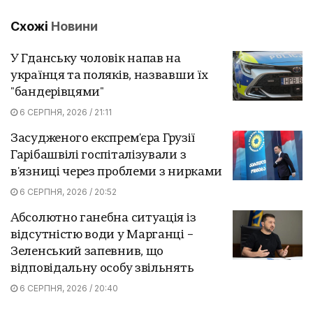
Схожі
Новини
У Гданську чоловік напав на
українця та поляків, назвавши їх
"бандерівцями"
6 СЕРПНЯ, 2026 / 21:11
Засудженого експрем'єра Грузії
Гарібашвілі госпіталізували з
в'язниці через проблеми з нирками
6 СЕРПНЯ, 2026 / 20:52
Абсолютно ганебна ситуація із
відсутністю води у Марганці –
Зеленський запевнив, що
відповідальну особу звільнять
6 СЕРПНЯ, 2026 / 20:40