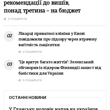
рекомендації до вишів,
понад третина – на бюджет
0 ПОШИРИТИ
Лікарці приватної клініки у Києві
повідомили про підозру через втрачену
вагітність пацієнтки
0 ПОШИРИТИ
"Це врятує багато життів": Зеленський
обговорив із лідером Фінляндії захист від
балістики для України
0 ПОШИРИТИ
ОСТАННІ НОВИНИ
У Гданську чоловік напав на українця