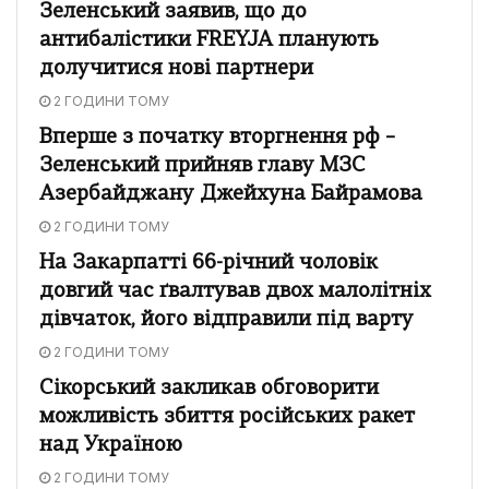
Зеленський заявив, що до
антибалістики FREYJA планують
долучитися нові партнери
2 ГОДИНИ ТОМУ
Вперше з початку вторгнення рф –
Зеленський прийняв главу МЗС
Азербайджану Джейхуна Байрамова
2 ГОДИНИ ТОМУ
На Закарпатті 66-річний чоловік
довгий час ґвалтував двох малолітніх
дівчаток, його відправили під варту
2 ГОДИНИ ТОМУ
Сікорський закликав обговорити
можливість збиття російських ракет
над Україною
2 ГОДИНИ ТОМУ