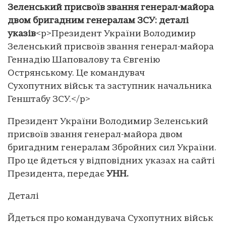
Зеленський присвоїв звання генерал-майора
двом бригадним генералам ЗСУ: деталі
указів
<p>Президент України Володимир
Зеленський присвоїв звання генерал-майора
Геннадію Шаповалову та Євгенію
Острянському. Це командувач
Сухопутних військ та заступник начальника
Генштабу ЗСУ.</p>
Президент України Володимир Зеленський
присвоїв звання генерал-майора двом
бригадним генералам Збройних сил України.
Про це йдеться у відповідних указах на сайті
Президента, передає
УНН.
Деталі
Йдеться про командувача Сухопутних військ