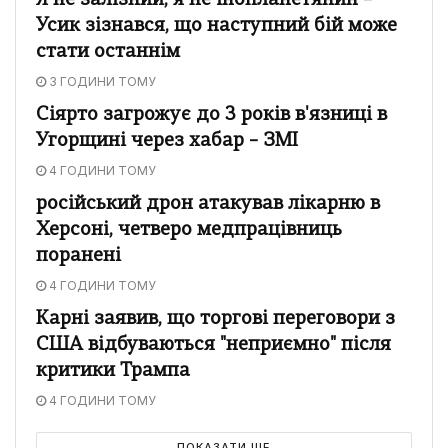
Я не залізний, я не інопланетянин –
Усик зізнався, що наступний бій може
стати останнім
3 ГОДИНИ ТОМУ
Сіярто загрожує до 3 років в'язниці в
Угорщині через хабар – ЗМІ
4 ГОДИНИ ТОМУ
російський дрон атакував лікарню в
Херсоні, четверо медпрацівниць
поранені
4 ГОДИНИ ТОМУ
Карні заявив, що торгові переговори з
США відбуваються "неприємно" після
критики Трампа
4 ГОДИНИ ТОМУ
ПОКАЗАТИ ЩЕ