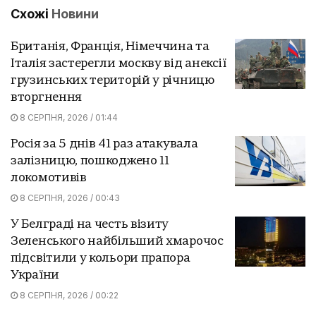
Схожі
Новини
Британія, Франція, Німеччина та
Італія застерегли москву від анексії
грузинських територій у річницю
вторгнення
8 СЕРПНЯ, 2026 / 01:44
Росія за 5 днів 41 раз атакувала
залізницю, пошкоджено 11
локомотивів
8 СЕРПНЯ, 2026 / 00:43
У Белграді на честь візиту
Зеленського найбільший хмарочос
підсвітили у кольори прапора
України
8 СЕРПНЯ, 2026 / 00:22