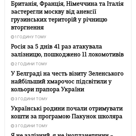
Британія, Франція, Німеччина та Італія
застерегли москву від анексії
грузинських територій у річницю
вторгнення
1 ГОДИНУ ТОМУ
Росія за 5 днів 41 раз атакувала
залізницю, пошкоджено 11 локомотивів
2 ГОДИНИ ТОМУ
У Белграді на честь візиту Зеленського
найбільший хмарочос підсвітили у
кольори прапора України
3 ГОДИНИ ТОМУ
Українські родини почали отримувати
кошти за програмою Пакунок школяра
3 ГОДИНИ ТОМУ