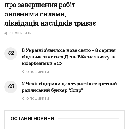
про завершення робіт
оновними силами,
ліквідація наслідків триває
0 ПОШИРИТИ
В Україні з'явилось нове свято – 8 серпня
відзначатиметься День Військ зв'язку та
кібербезпеки ЗСУ
0 ПОШИРИТИ
У Чехії відкрили для туристів секретний
радянський бункер "Ясир"
0 ПОШИРИТИ
ОСТАННІ НОВИНИ