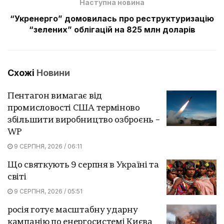
Наступна новина
“Укренерго” домовилась про реструктуризацію
“зелених” облігацій на 825 млн доларів
Схожі
Новини
Пентагон вимагає від
промисловості США терміново
збільшити виробництво озброєнь –
WP
9 СЕРПНЯ, 2026 / 06:11
Що святкують 9 серпня в Україні та
світі
9 СЕРПНЯ, 2026 / 05:51
росія готує масштабну ударну
кампанію по енергосистемі Києва