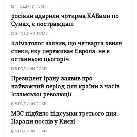
1 ГОДИНУ ТОМУ
росіяни вдарили чотирма КАБами по
Сумах, є постраждалі
3 ГОДИНИ ТОМУ
Кліматолог заявив, що четварта хвиля
спеки, яку переживає Європа, не є
останньою цьогоріч
5 ГОДИНИ ТОМУ
Президент Ірану заявив про
найважчий період для країни з часів
Ісламської революції
5 ГОДИНИ ТОМУ
МЗС підбило підсумки третього дня
Наради послів у Києві
5 ГОДИНИ ТОМУ