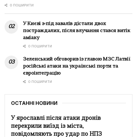
0 ПОШИРИТИ
У Києві з-під завалів дістали двох
постраждалих, після влучання стався витік
аміаку
0 ПОШИРИТИ
Зеленський обговорив із главою МЗС Латвії
російські атаки на українські порти та
євроінтеграцію
0 ПОШИРИТИ
ОСТАННІ НОВИНИ
У ярославлі після атаки дронів
перекрили виїзд із міста,
повідомляють про удар по НПЗ