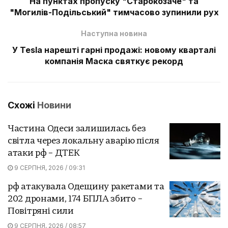
На пунктах пропуску "Старокозаче" та
"Могилів-Подільський" тимчасово зупинили рух
Наступна новина
У Tesla нарешті гарні продажі: новому кварталі
компанія Маска святкує рекорд
Схожі
Новини
Частина Одеси залишилась без
світла через локальну аварію після
атаки рф – ДТЕК
9 СЕРПНЯ, 2026 / 09:31
рф атакувала Одещину ракетами та
202 дронами, 174 БПЛА збито –
Повітряні сили
9 СЕРПНЯ, 2026 / 08:57