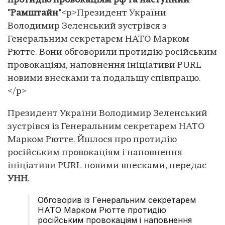
протидію провокаціям рф та наступний
"Рамштайн"
<p>Президент України
Володимир Зеленський зустрівся з
Генеральним секретарем НАТО Марком
Рютте. Вони обговорили протидію російським
провокаціям, наповнення ініціативи PURL
новими внесками та подальшу співпрацю.
</p>
Президент України Володимир Зеленський
зустрівся із Генеральним секретарем НАТО
Марком Рютте. Йшлося про протидію
російським провокаціям і наповнення
ініціативи PURL новими внесками, передає
УНН
.
Обговорив із Генеральним секретарем
НАТО Марком Рютте протидію
російським провокаціям і наповнення