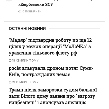
кібербезпеки ЗСУ
0 ПОШИРИТИ
ОСТАННІ НОВИНИ
"Мадяр" підтвердив роботу по ще 12
цілях у межах операції "МоЛоЧКа" з
ураження тіньового флоту рф
18 ХВИЛИН ТОМУ
росія атакувала дроном потяг Суми-
Київ, постраждалих немає
19 ХВИЛИН ТОМУ
Трамп після заморозки судом бальної
зали Білого дому заявив про "загрозу
нацбезпеці" і анонсував апеляцію