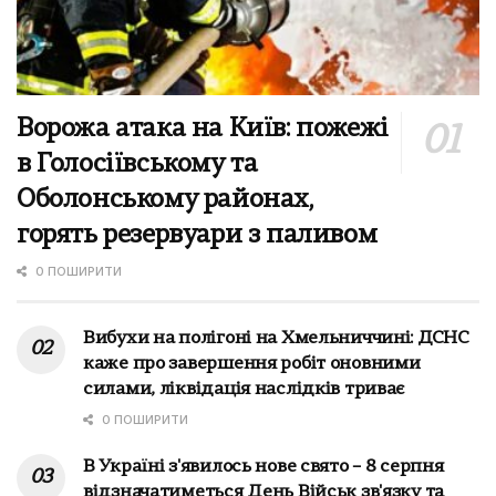
Ворожа атака на Київ: пожежі
в Голосіївському та
Оболонському районах,
горять резервуари з паливом
0 ПОШИРИТИ
Вибухи на полігоні на Хмельниччині: ДСНС
каже про завершення робіт оновними
силами, ліквідація наслідків триває
0 ПОШИРИТИ
В Україні з'явилось нове свято – 8 серпня
відзначатиметься День Військ зв'язку та