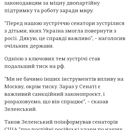
законодавцям за міцну двопартійну
підтримку та роботу заради миру.
“Перед нашою зустріччю сенатори зустрілися
з дітьми, яких Україна змогла повернути з
росії. Дякую, це справді важливо”, – наголосив
очільник держави.
Однією з ключових тем зустрічі став
подальший тиск на рф.
“Ми не бачимо інших інструментів впливу на
Москву, окрім тиску. Зараз у Сенаті є
важливий санкційний законопроєкт, і
розраховуємо, що він спрацює”, – сказав
Зеленський.
Також Зеленський поінформував сенаторів
США “про постійні російські удари по наших