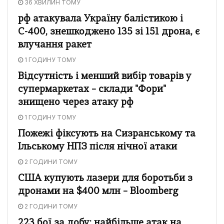
36 ХВИЛИН ТОМУ
рф атакувала Україну балістикою і
С-400, знешкоджено 135 зі 151 дрона, є
влучання ракет
1 ГОДИНУ ТОМУ
Відсутність і менший вибір товарів у
супермаркетах – склади "Фори"
знищено через атаку рф
1 ГОДИНУ ТОМУ
Пожежі фіксують на Сизранському та
Ільському НПЗ після нічної атаки
2 ГОДИНИ ТОМУ
США купують лазери для боротьби з
дронами на $400 млн – Bloomberg
2 ГОДИНИ ТОМУ
223 бої за добу: найбільше атак на